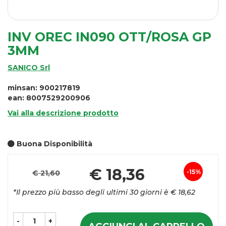
INV OREC IN090 OTT/ROSA GP
3MM
SANICO Srl
minsan: 900217819
ean: 8007529200906
Vai alla descrizione prodotto
Buona Disponibilità
Pr
€ 18,36
15%
€ 21,60
Sconto
sc
*Il prezzo più basso degli ultimi 30 giorni è € 18,62
del
-
+