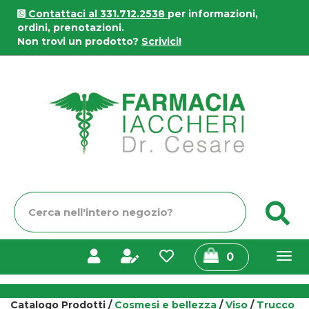
Passa
Contattaci al 331.712.2538
per informazioni,
al
ordini, prenotazioni.
contenuto
Non trovi un prodotto?
Scrivici!
principale
Farmacia
Iaccheri
Cerca
C
Prodotto
prodotti
0
inseriti
Catalogo Prodotti /
Cosmesi e bellezza
/
Viso
/
Trucco