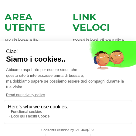
AREA
LINK
UTENTE
VELOCI
Iscrizione alla
Condizioni di Vendita
Newsletter
Modalità di Pagamento
Contatti
Modalità di Spedizione
Informativa Privacy
e Ritiro
Farmacia Iaccheri Srl
- Strada stat. Romea 127 30015
Valli di Chioggia (VE)
info@farmaciaiaccheri.it
|
Tel.: 041 499570
| P.Iva:
04025840275 | Numero R.E.A.: VE-358876
Powered by
Prenofa