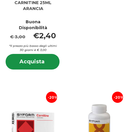
CARNITINE 25ML
ARANCIA
Buona
Disponibilità
€2,40
€ 3,00
*Il prezzo più basso degli ultimi
30 giorni è € 3,00
Informazioni
Acquista CARNITINE
Acquista
su CARNITINE
25ML
25ML
ARANCIA al
ARANCIA
carrello
20%
20%