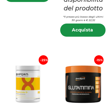
8+
300CPR al
300CPR
del prodotto
carrello
*Il prezzo più basso degli ultimi
30 giorni è € 22,32
In
Acquis
Acquista
su
8+
8+
ARANC
A
RO
R
20STI a
20
carrell
25%
15%