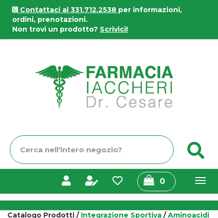
Passa
Contattaci al 331.712.2538
per informazioni,
al
ordini, prenotazioni.
contenuto
Non trovi un prodotto?
Scrivici!
principale
Farmacia
Iaccheri
Cerca
C
Prodotto
prodotti
0
inseriti
Catalogo Prodotti /
Integrazione Sportiva
/
Aminoacidi