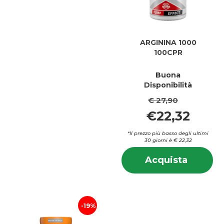
ARGININA 1000
100CPR
Buona
Disponibilità
€ 27,90
€22,32
*Il prezzo più basso degli ultimi
30 giorni è € 22,32
In
Acquis
Acquista
su
1000
10
100CPR
10
carrell
19%