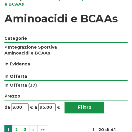
e BCAAs
Aminoacidi e BCAAs
Categorie
<
Integrazione Sportiva
Aminoacidi e BCAAs
In Evidenza
In Offerta
In Offerta
(37)
Prezzo
filtra
filtra
da
€
a
€
da
a
1 - 20 di 41
1
2
3
»
»»