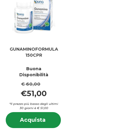
GUNAMINOFORMULA
150CPR
Buona
Disponibilità
€ 60,00
€51,00
*Il prezzo più basso degli ultimi
30 giorni è € 51,00
Informazioni
Acquista GUNAMINOFORMULA
Acquista
su GUNAMINOFORMULA
150CPR al
150CPR
carrello