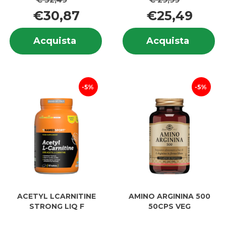
€30,87
€25,49
Informazioni
In
Acquista AAKG
Acquis
Acquista
Acquista
su AAKG
su
120CPR al
L-
120CPR
L-
carrello
CARNIT
CA
60CPS 
6
carrell
5%
5%
ACETYL LCARNITINE
AMINO ARGININA 500
STRONG LIQ F
50CPS VEG