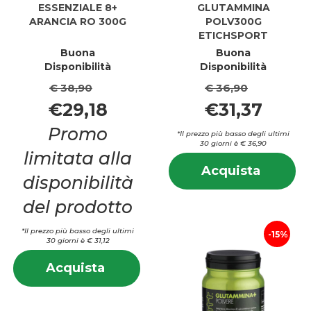
ESSENZIALE 8+
GLUTAMMINA
ARANCIA RO 300G
POLV300G
ETICHSPORT
Buona
Buona
Disponibilità
Disponibilità
€ 38,90
€ 36,90
€29,18
€31,37
Promo
*Il prezzo più basso degli ultimi
30 giorni è € 36,90
limitata alla
In
Acquis
Acquista
s
disponibilità
POLV3
P
ETICHS
E
del prodotto
carrell
*Il prezzo più basso degli ultimi
15%
30 giorni è € 31,12
Informazioni
Acquista ESSENZIALE
Acquista
su ESSENZIALE
8+
8+
ARANCIA
ARANCIA
RO