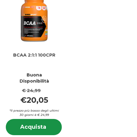
BCAA 2:1:1 100CPR
Buona
Disponibilità
€ 24,99
€20,05
*Il prezzo più basso degli ultimi
30 giorni è € 24,99
Informazioni
Acquista BCAA
Acquista
su BCAA
2:1:1
2:1:1