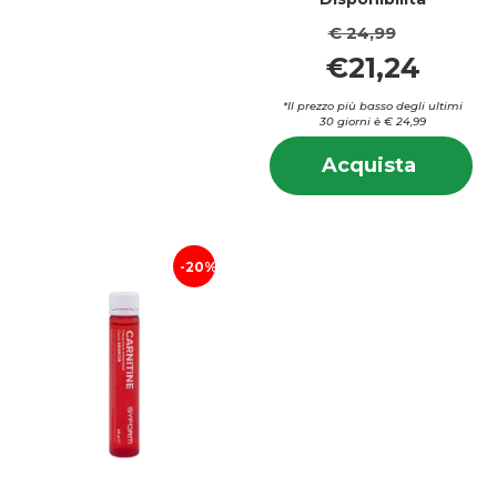
€ 24,99
€21,24
*Il prezzo più basso degli ultimi
30 giorni è € 24,99
In
Acquis
Acquista
su
ALANI
AL
90CPR 
9
carrell
20%