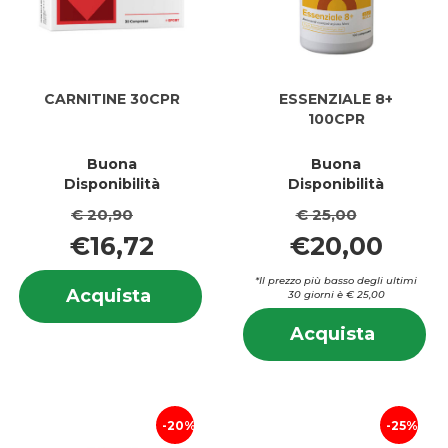
CARNITINE 30CPR
ESSENZIALE 8+
100CPR
Buona
Buona
Disponibilità
Disponibilità
€ 20,90
€ 25,00
€16,72
€20,00
Informazioni
*Il prezzo più basso degli ultimi
Acquista CARNITINE
Acquista
30 giorni è € 25,00
su CARNITINE
30CPR al
In
30CPR
Acquis
Acquista
carrello
su
8+
8+
100CPR
10
carrell
20%
25%