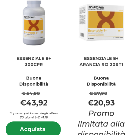
ESSENZIALE 8+
ESSENZIALE 8+
300CPR
ARANCIA RO 20STI
Buona
Buona
Disponibilità
Disponibilità
€ 54,90
€ 27,90
€43,92
€20,93
Promo
*Il prezzo più basso degli ultimi
30 giorni è € 41,18
limitata alla
Informazioni
Acquista ESSENZIALE
Acquista
su ESSENZIALE
disponibilità
8+