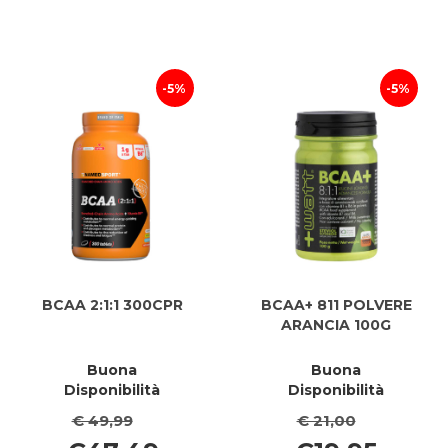
100CPR al
100CPR
carrello
5%
5%
BCAA 2:1:1 300CPR
BCAA+ 811 POLVERE
ARANCIA 100G
Buona
Buona
Disponibilità
Disponibilità
€ 49,99
€ 21,00