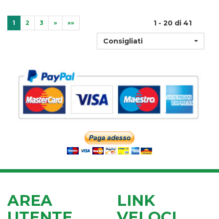
1 - 20 di 41
1
2
3
»
»»
Consigliati
AREA
LINK
UTENTE
VELOCI