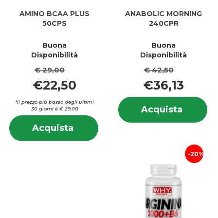
AMINO BCAA PLUS
ANABOLIC MORNING
50CPS
240CPR
Buona
Buona
Disponibilità
Disponibilità
€ 29,00
€ 42,50
€22,50
€36,13
In
*Il prezzo più basso degli ultimi
Acquis
Acquista
30 giorni è € 29,00
su
MORNI
Informazioni
M
Acquista AMINO
Acquista
240CPR
su AMINO
2
BCAA
carrell
BCAA
PLUS
PLUS
20%
50CPS al
50CPS
carrello