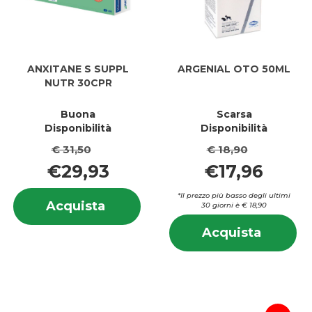
ANXITANE S SUPPL
ARGENIAL OTO 50ML
NUTR 30CPR
Buona
Scarsa
Disponibilità
Disponibilità
€ 31,50
€ 18,90
€29,93
€17,96
Informazioni
*Il prezzo più basso degli ultimi
Acquista ANXITANE
Acquista
30 giorni è € 18,90
su ANXITANE
S
In
S
Acquis
Acquista
SUPPL
su
SUPPL
OTO
NUTR
O
NUTR
50ML a
30CPR al
5
30CPR
carrell
carrello