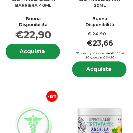
BARRIERA 40ML
20ML
Buona
Buona
Disponibilità
Disponibilità
€22,90
€ 24,90
€23,66
Informazioni
Acquista CICATRIOIL
Acquista
su CICATRIOIL
*Il prezzo più basso degli ultimi
CREMA
CREMA
30 giorni è € 24,90
BARRIERA
BARRIERA
In
40ML al
Acquis
Acquista
40ML
su
carrello
SPRAY
S
20ML a
2
carrell
15%