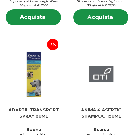
*Il prezzo più basso degli ultimi
*Il prezzo più basso degli ultimi
30 giorni è € 37,80
30 giorni è € 37,80
Informazioni
In
Acquista ADAPTIL
Acquis
Acquista
Acquista
su ADAPTIL
su
CALM
CALM
CALM
C
COLLARE
COLLA
COLLARE
C
M-
S al
M-
S
L al
carrell
L
5%
carrello
ADAPTIL TRANSPORT
ANIMA 4 ASEPTIC
SPRAY 60ML
SHAMPOO 150ML
Buona
Scarsa