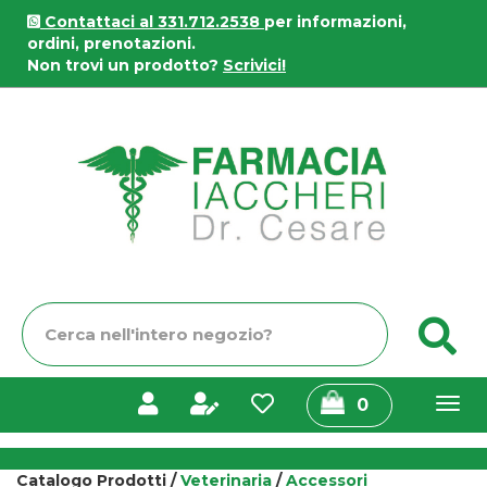
Passa
Contattaci al 331.712.2538
per informazioni,
al
ordini, prenotazioni.
contenuto
Non trovi un prodotto?
Scrivici!
principale
Farmacia
Iaccheri
Cerca
C
Prodotto
prodotti
0
inseriti
Catalogo Prodotti /
Veterinaria
/
Accessori