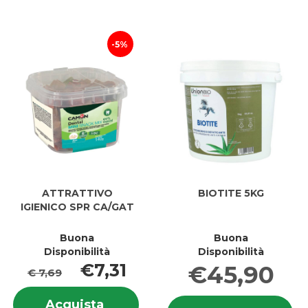
carrello
90%
9
250ML 
2
carrell
5%
ATTRATTIVO
BIOTITE 5KG
IGIENICO SPR CA/GAT
Buona
Buona
Disponibilità
Disponibilità
€7,31
€45,90
€ 7,69
Informazioni
In
Acquista ATTRATTIVO
Acquista
su ATTRATTIVO