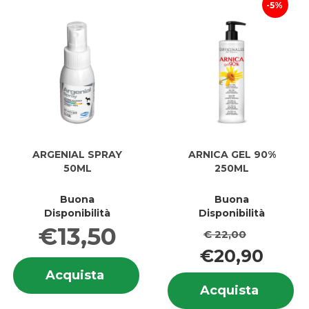
5%
ARGENIAL SPRAY
ARNICA GEL 90%
50ML
250ML
Buona
Buona
Disponibilità
Disponibilità
€13,50
€ 22,00
€20,90
Informazioni
Acquista ARGENIAL
Acquista
su ARGENIAL
In
SPRAY
Acquis
Acquista
SPRAY
su
50ML al
GEL
50ML
GE