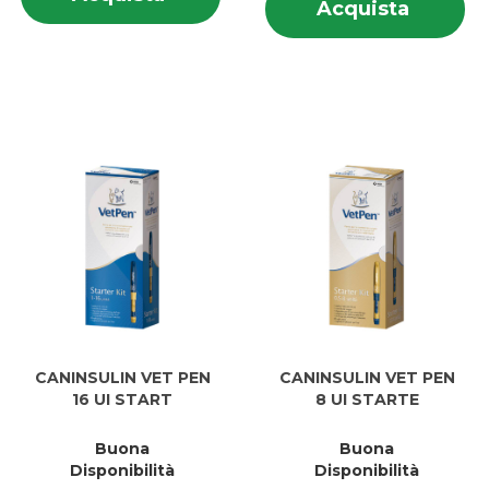
Acquis
Acquista
su
IGIENICO
IGIENICO
5KG al
5K
SPR
SPR
carrell
CA/GAT al
CA/GAT
carrello
CANINSULIN VET PEN
CANINSULIN VET PEN
16 UI START
8 UI STARTE
Buona
Buona
Disponibilità
Disponibilità