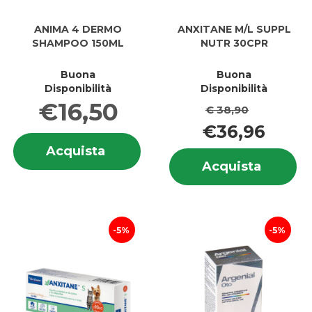
ANIMA 4 DERMO
ANXITANE M/L SUPPL
SHAMPOO 150ML
NUTR 30CPR
Buona
Buona
Disponibilità
Disponibilità
€16,50
€ 38,90
€36,96
Informazioni
Acquista ANIMA
Acquista
su ANIMA
In
4
Acquis
Acquista
4
su
DERMO
M/L
DERMO
M/
SHAMPOO
SUPPL
SHAMPOO
S
150ML al
NUTR
150ML
N
carrello
30CPR 
3
5%
5%
carrell