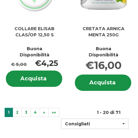
COLLARE ELISAB
CRETATA ARNICA
CLAS/OP 12,50 S
MENTA 250G
Buona
Buona
Disponibilità
Disponibilità
€4,25
€16,00
€ 5,00
Informazioni
In
Acquista COLLARE
Acquista
su COLLARE
Acquis
Acquista
su
ELISAB
ELISAB
ARNIC
AR
CLAS/OP
CLAS/OP
MENTA
M
12,50
12,50
250G al
25
S al
S
carrell
carrello
1 - 20 di 71
1
2
3
4
»
»»
Consigliati