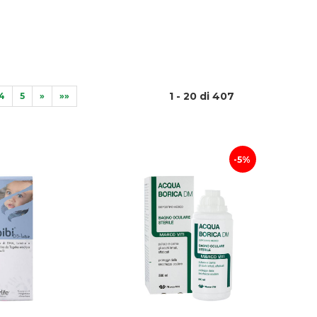
1 - 20 di 407
4
5
»
»»
5%