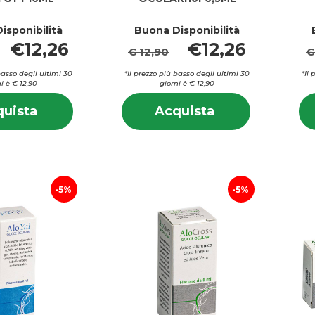
isponibilità
Buona Disponibilità
€12,26
€12,26
€ 12,90
€
basso degli ultimi 30
*Il prezzo più basso degli ultimi 30
*Il
i è € 12,90
giorni è € 12,90
Informazioni
Informazion
Acquista AFOMILL
Acquista ALLER
uista
Acquista
su AFOMILL
su ALLERD
SOLLIEVO
GOCCE
SOLLIEVO
GOCCE
OCCHI
OCULARI10F0,5M
OCCHI
OCULARI10
GTT10ML al
carrello
GTT10ML
carrello
5%
5%