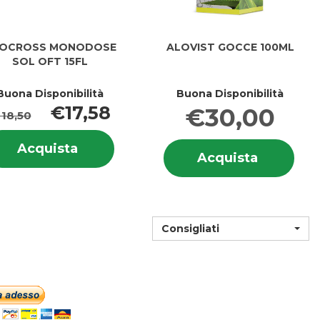
OCROSS MONODOSE
ALOVIST GOCCE 100ML
SOL OFT 15FL
Buona Disponibilità
Buona Disponibilità
€17,58
€30,00
 18,50
i
Informazioni
Info
ROSS
Acquista ALOCROSS
Acquista
SS
su ALOCROSS
Acquista
Acquista
su 
MONODOSE
MONODOSE
GOCCE
GOC
SOL
SOL
100ML al
100
OFT
OFT
carrello
15FL al
15FL
carrello
Consigliati