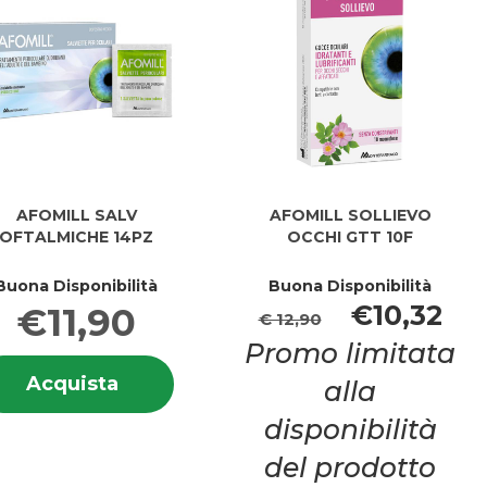
AFOMILL SALV
AFOMILL SOLLIEVO
OFTALMICHE 14PZ
OCCHI GTT 10F
Buona Disponibilità
Buona Disponibilità
€10,32
€11,90
€ 12,90
Promo limitata
i
Informazioni
LL
L
Acquista AFOMILL
Acquista
alla
su AFOMILL
NTE
SALV
SALV
disponibilità
OFTALMICHE
OFTALMICHE
14PZ al
14PZ
del prodotto
carrello