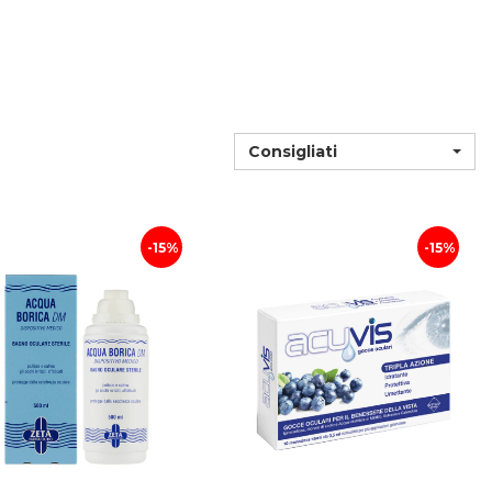
Consigliati
15%
15%