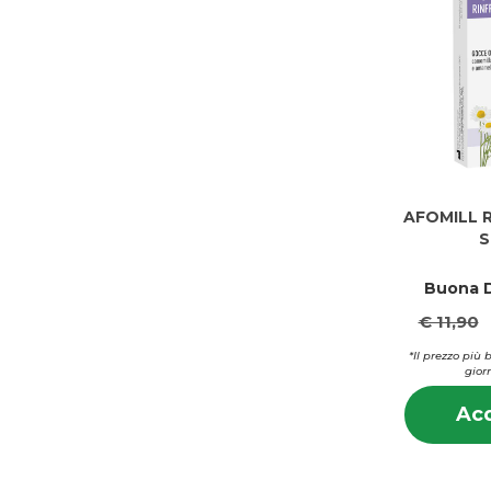
AFOMILL 
S
Buona D
€ 11,90
*Il prezzo più 
giorn
Acq