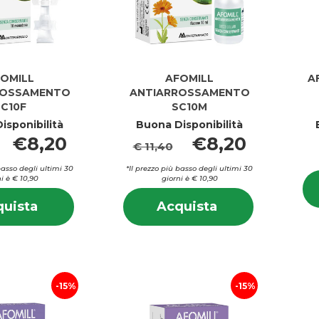
OMILL
AFOMILL
A
ROSSAMENTO
ANTIARROSSAMENTO
SC10F
SC10M
isponibilità
Buona Disponibilità
€8,20
€8,20
€ 11,40
basso degli ultimi 30
*Il prezzo più basso degli ultimi 30
i è € 10,90
giorni è € 10,90
Informazioni
Informazion
Acquista AFOMILL
Acquista AFOMI
uista
Acquista
su AFOMILL
su AFOMIL
ANTIARROSSAMENTO
ANTIARROSSAM
ANTIARROSSAMENTO
ANTIARRO
SC10F al
SC10M al
SC10F
SC10M
carrello
carrello
15%
15%