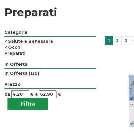
Preparati
Categorie
1
2
3
<
Salute e Benessere
<
Occhi
Preparati
In Offerta
In Offerta
(139)
Prezzo
filtra
filtra
da
€
a
€
da
a