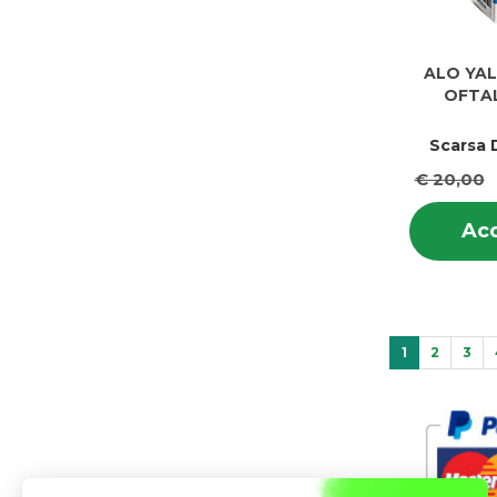
ALO YAL
OFTA
Scarsa D
€ 20,00
Acq
1
2
3