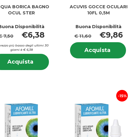
QUA BORICA BAGNO
ACUVIS GOCCE OCULARI
OCUL STER
10FL 0,5M
Buona Disponibilità
Buona Disponibilità
€6,38
€9,86
€ 7,50
€ 11,60
i
Info
 prezzo più basso degli ultimi 30
A
Acquista
Acquista
giorni è € 6,38
su 
GOCCE
Informazioni
GOC
Acquista ACQUA
Acquista
OCULARI
su ACQUA
OCU
BORICA
10FL
BORICA
10F
BAGNO
0,5M al
BAGNO
0,5
OCUL
carrello
OCUL
STER al
STER
carrello
15%