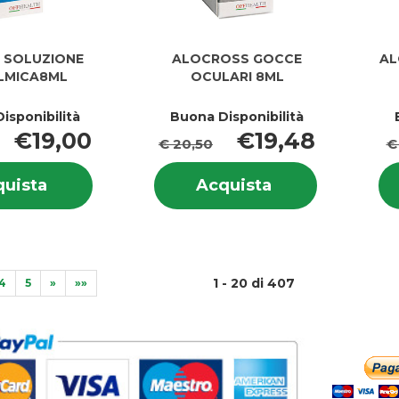
 SOLUZIONE
ALOCROSS GOCCE
AL
LMICA8ML
OCULARI 8ML
isponibilità
Buona Disponibilità
€19,00
€19,48
€ 20,50
€
Informazioni
Informazion
Acquista ALO
Acquista ALOC
uista
Acquista
su ALO
su ALOCRO
YAL
GOCCE
YAL
GOCCE
SOLUZIONE
OCULARI
SOLUZIONE
OCULARI
OFTALMICA8ML al
8ML al
OFTALMICA8ML
8ML
carrello
carrello
1 - 20 di 407
4
5
»
»»