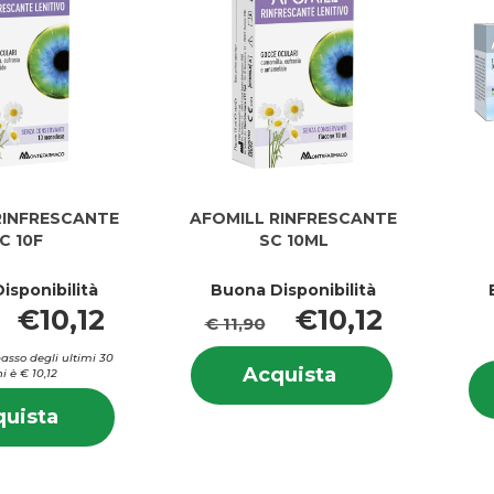
RINFRESCANTE
AFOMILL RINFRESCANTE
C 10F
SC 10ML
isponibilità
Buona Disponibilità
€10,12
€10,12
€ 11,90
Informazion
basso degli ultimi 30
Acquista AFOMI
Acquista
i è € 10,12
su AFOMIL
RINFRESCANTE
Informazioni
RINFRESCA
Acquista AFOMILL
uista
SC
su AFOMILL
SC
RINFRESCANTE
10ML al
RINFRESCANTE
10ML
SC
carrello
SC
10F al
10F