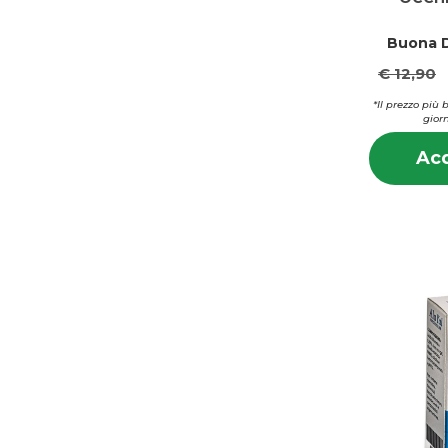
Buona D
€ 12,90
*Il prezzo più 
giorn
Acq