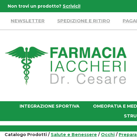
Passa
Non trovi un prodotto?
Scrivici!
al
contenuto
NEWSLETTER
SPEDIZIONE E RITIRO
PAGA
principale
Farmacia
Iaccheri
INTEGRAZIONE SPORTIVA
OMEOPATIA E MED
STRU
Catalogo Prodotti /
Salute e Benessere
/
Occhi
/
Prepara