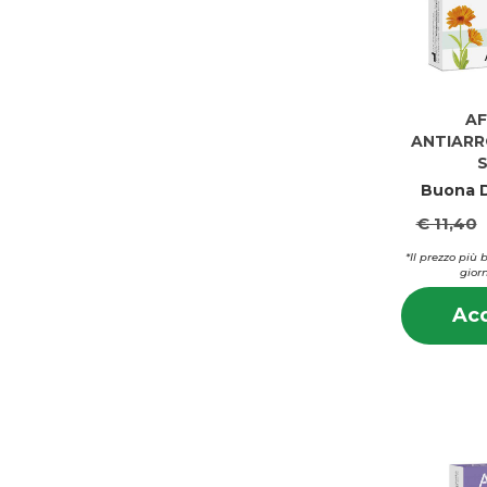
AF
ANTIAR
Buona D
€ 11,40
*Il prezzo più 
giorn
Acq