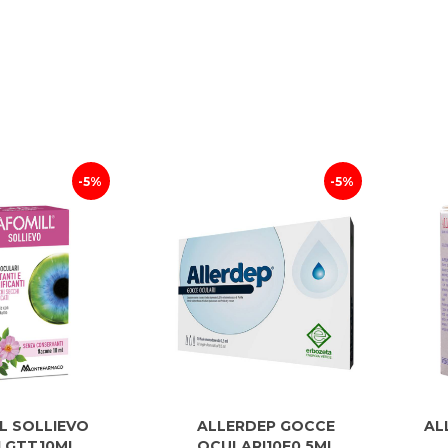
carrello
5%
5%
L SOLLIEVO
ALLERDEP GOCCE
AL
 GTT10ML
OCULARI10F0,5ML