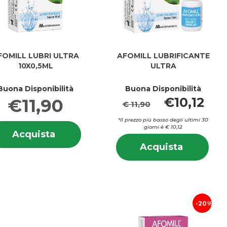
FOMILL LUBRI ULTRA
AFOMILL LUBRIFICANTE
10X0,5ML
ULTRA
Buona Disponibilità
Buona Disponibilità
€10,12
€11,90
€ 11,90
*Il prezzo più basso degli ultimi 30
Informazioni
giorni è € 10,12
Acquista AFOMILL
Acquista
su AFOMILL
i
Info
LUBRI
LL
Acquista
LUBRI
Acquista
L
su 
ULTRA
ENTO
LUBRIFI
ULTRA
SSAMENTO
LUB
10X0,5ML al
ULTRA al
10X0,5ML
ULT
carrello
carrello
20%