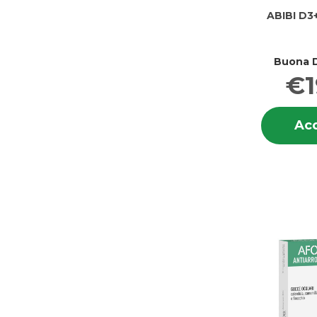
ABIBI D3
Buona D
€1
Acq