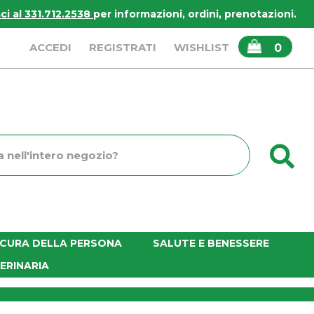
i al 331.712.2538
per informazioni, ordini, prenotazioni.
ARTICOLI
ACCEDI
REGISTRATI
WISHLIST
0
INSERITI
C
o
E CURA DELLA PERSONA
SALUTE E BENESSERE
ERINARIA