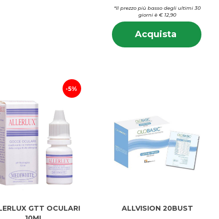
*Il prezzo più basso degli ultimi 30
giorni è € 12,90
Info
Acquista
Acquista
su 
SOLLIEV
SOL
OCCHI
OCC
GTT
GTT
10F al
10F
carrello
5%
LERLUX GTT OCULARI
ALLVISION 20BUST
10ML