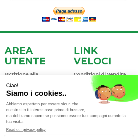
AREA
LINK
UTENTE
VELOCI
Iscrizione alla
Condizioni di Vendita
Newsletter
Modalità di Pagamento
Contatti
Modalità di Spedizione
Informativa Privacy
e Ritiro
Farmacia Iaccheri Srl
- Strada stat. Romea 127 30015