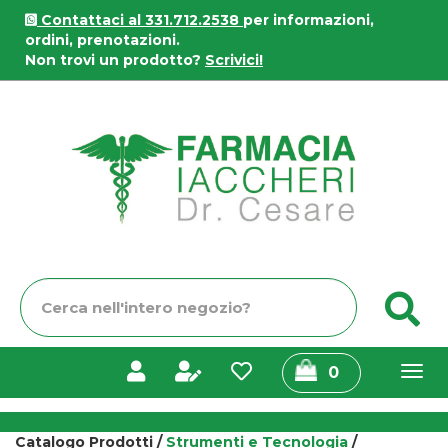
Passa
Contattaci al 331.712.2538
per informazioni,
al
ordini, prenotazioni.
contenuto
Non trovi un prodotto?
Scrivici!
principale
Farmacia
Iaccheri
Cerca
C
Prodotto
prodotti
0
inseriti
Catalogo Prodotti /
Strumenti e Tecnologia
/