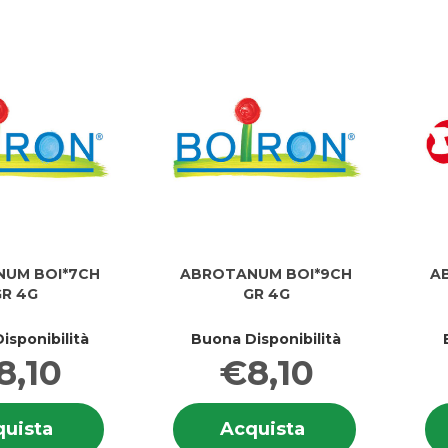
UM BOI*7CH
ABROTANUM BOI*9CH
A
R 4G
GR 4G
isponibilità
Buona Disponibilità
8,10
€8,10
Informazioni
Informazion
Acquista ABROTANUM
Acquista ABRO
uista
Acquista
su ABROTANUM
su ABROT
BOI*7CH
BOI*9CH