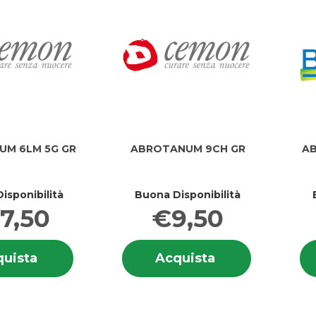
M 6LM 5G GR
ABROTANUM 9CH GR
AB
isponibilità
Buona Disponibilità
7,50
€9,50
Informazioni
Informazion
Acquista ABROTANUM
Acquista ABRO
uista
Acquista
su ABROTANUM
su ABROT
6LM
9CH
6LM
9CH
5G
GR al
5G
GR
GR al
carrello
GR
carrello