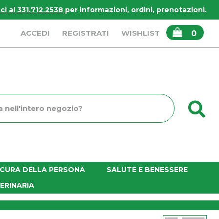
i al 331.712.2538
per informazioni, ordini, prenotazioni.
ARTICOLI
ACCEDI
REGISTRATI
WISHLIST
0
INSERITI
C
o
E CURA DELLA PERSONA
SALUTE E BENESSERE
ERINARIA