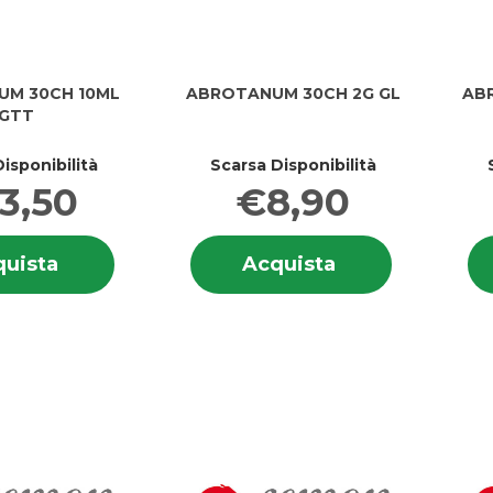
M 30CH 10ML
ABROTANUM 30CH 2G GL
AB
GTT
isponibilità
Scarsa Disponibilità
3,50
€8,90
Informazioni
Informazion
Acquista ABROTANUM
Acquista ABRO
uista
Acquista
su ABROTANUM
su ABROT
30CH
30CH
30CH
30CH
10ML
2G
10ML
2G
GTT al
GL al
GTT
GL
carrello
carrello