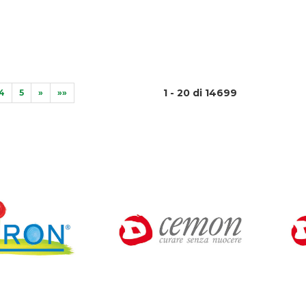
1 - 20 di 14699
4
5
»
»»