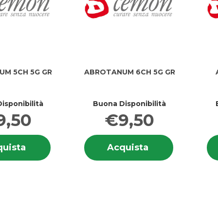
M 5CH 5G GR
ABROTANUM 6CH 5G GR
isponibilità
Buona Disponibilità
9,50
€9,50
Informazioni
Informazion
Acquista ABROTANUM
Acquista ABRO
uista
Acquista
su ABROTANUM
su ABROT
5CH
6CH
5CH
6CH
5G
5G
5G
5G
GR al
GR al
GR
GR
carrello
carrello