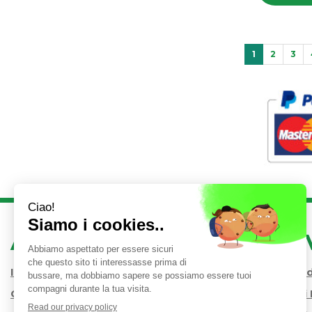
1
2
3
AREA UTENTE
LINK 
Iscrizione alla Newsletter
Condizioni 
Contatti
Modalità d