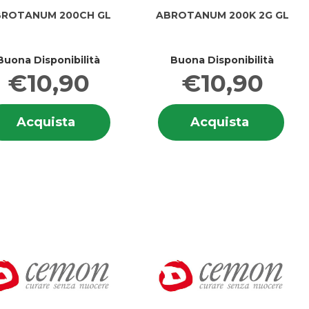
ROTANUM 200CH GL
ABROTANUM 200K 2G GL
Buona Disponibilità
Buona Disponibilità
€10,90
€10,90
i
Informazioni
Info
TANUM
Acquista ABROTANUM
Acquist
Acquista
Acquista
ANUM
su ABROTANUM
su 
200CH
200K
200CH
200
GL al
2G
GL
2G
carrello
GL al
GL
carrello