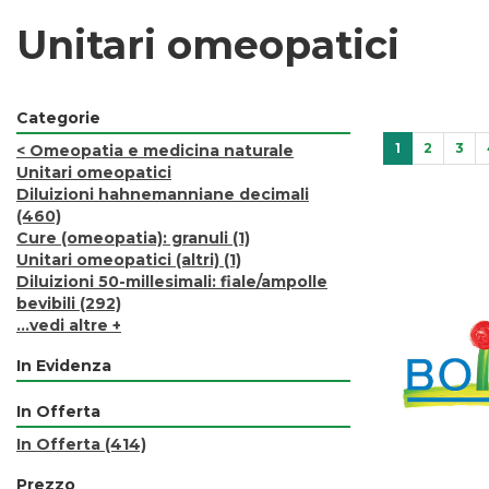
Unitari omeopatici
Categorie
1
2
3
<
Omeopatia e medicina naturale
Unitari omeopatici
Diluizioni hahnemanniane decimali
(460)
Cure (omeopatia): granuli
(1)
Unitari omeopatici (altri)
(1)
Diluizioni 50-millesimali: fiale/ampolle
bevibili
(292)
...vedi altre +
In Evidenza
In Offerta
In Offerta
(414)
Prezzo