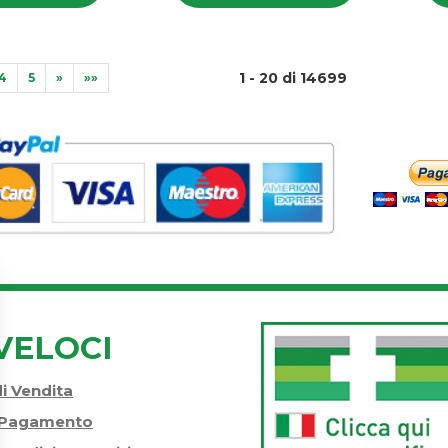
BOI*7CH
BOI*9CH
GR
GR
GR
GR
4G al
4G al
4G
4G
carrello
carrello
1 - 20 di 14699
4
5
»
»»
VELOCI
di Vendita
i Pagamento