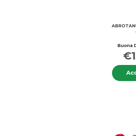
ABROTANU
Buona D
€1
Acq