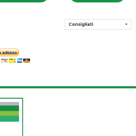
MK
15C
2G
GR al
2G
GR
GL al
carrello
GL
carrello
Consigliati