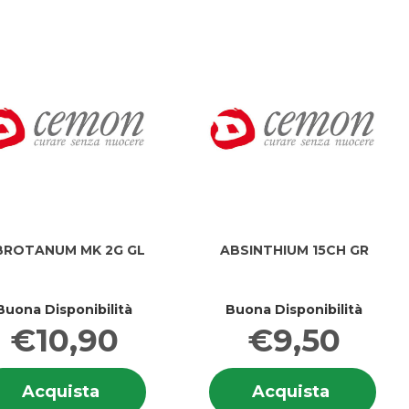
BROTANUM MK 2G GL
ABSINTHIUM 15CH GR
Buona Disponibilità
Buona Disponibilità
€10,90
€9,50
i
Informazioni
Info
TANUM
Acquista ABROTANUM
Acquista
Acquista
Acquista
ANUM
su ABROTANUM
su 
MK
15CH