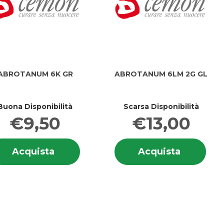
ABROTANUM 6K GR
ABROTANUM 6LM 2G GL
Buona Disponibilità
Scarsa Disponibilità
€9,50
€13,00
i
Informazioni
Info
TANUM
Acquista ABROTANUM
Acquist
Acquista
Acquista
ANUM
su ABROTANUM
su 
6K
6LM
6K
6LM
GR al
2G
GR
2G
carrello
GL al
GL
carrello