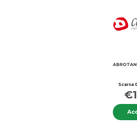
ABROTANU
Scarsa D
€1
Acq