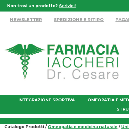
Passa
Non trovi un prodotto?
Scrivici!
al
contenuto
NEWSLETTER
SPEDIZIONE E RITIRO
PAGA
principale
Farmacia
Iaccheri
INTEGRAZIONE SPORTIVA
OMEOPATIA E MED
STRU
Catalogo Prodotti /
Omeopatia e medicina naturale
/
Uni