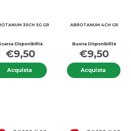
ROTANUM 30CH 5G GR
ABROTANUM 4CH GR
Scarsa Disponibilità
Buona Disponibilità
€9,50
€9,50
i
Informazioni
Info
TANUM
Acquista ABROTANUM
Acquist
Acquista
Acquista
ANUM
su ABROTANUM
su 
30CH
4CH
30CH
4CH
5G
GR al
5G
GR
GR al
carrello
GR
carrello