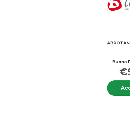
ABROTANU
Buona D
€
Acq