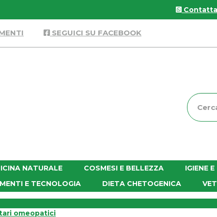
Contattac
MENTI
SEGUICI SU FACEBOOK
Cerca
Prodott
ICINA NATURALE
COSMESI E BELLEZZA
IGIENE 
MENTI E TECNOLOGIA
DIETA CHETOGENICA
VET
tari omeopatici