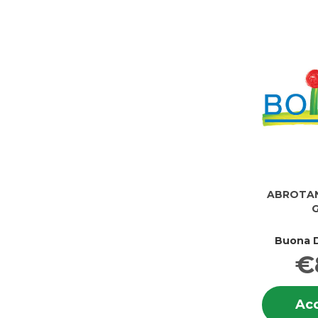
ABROTAN
G
Buona D
€
Acq