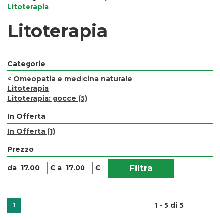
Litoterapia
Litoterapia
Categorie
<
Omeopatia e medicina naturale
Litoterapia
Litoterapia: gocce
(5)
In Offerta
In Offerta
(1)
Prezzo
filtra
filtra
da
€
a
€
da
a
1 - 5 di 5
1