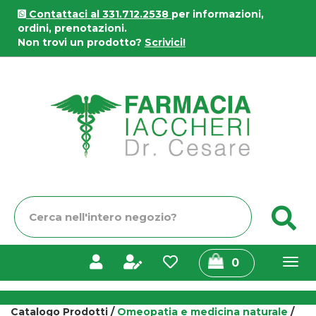
Passa
Contattaci al 331.712.2538
per informazioni,
al
ordini, prenotazioni.
contenuto
Non trovi un prodotto?
Scrivici!
principale
Farmacia
Iaccheri
Cerca
C
Prodotto
prodotti
0
inseriti
Catalogo Prodotti /
Omeopatia e medicina naturale
/