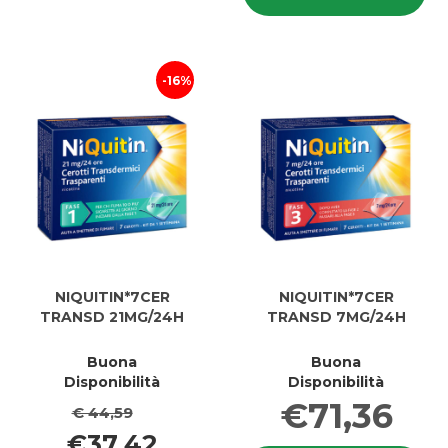
carrello
TRANS
T
14MG/2
14
carrell
16%
NIQUITIN*7CER
NIQUITIN*7CER
TRANSD 21MG/24H
TRANSD 7MG/24H
Buona
Buona
Disponibilità
Disponibilità
€71,36
€ 44,59
€37,42