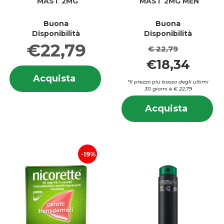
MAST 2MG
MAST 2MG MEN
Buona
Buona
Disponibilità
Disponibilità
€22,79
€ 22,79
€18,34
Informazioni
Acquista NICORETTE*30GOMME
Acquista
su NICORETTE*30GOMME
*Il prezzo più basso degli ultimi
MAST
MAST
30 giorni è € 22,79
2MG al
2MG
In
carrello
Acquis
Acquista
su
MAST
M
2MG
2
MEN al
M
carrell
19%