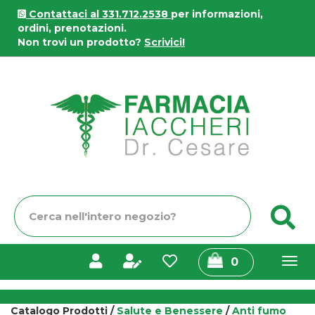
Passa
Contattaci al 331.712.2538
per informazioni,
al
ordini, prenotazioni.
contenuto
Non trovi un prodotto?
Scrivici!
principale
Farmacia
Iaccheri
Cerca
C
Prodotto
prodotti
0
inseriti
Catalogo Prodotti /
Salute e Benessere
/
Anti fumo