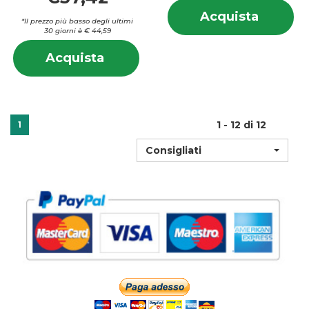
In
Acquis
Acquista
su
*Il prezzo più basso degli ultimi
TRANS
30 giorni è € 44,59
T
7MG/24
Informazioni
7
Acquista NIQUITIN*7CER
carrell
Acquista
su NIQUITIN*7CER
TRANSD
TRANSD
21MG/24H al
21MG/24H
carrello
1 - 12 di 12
1
Consigliati