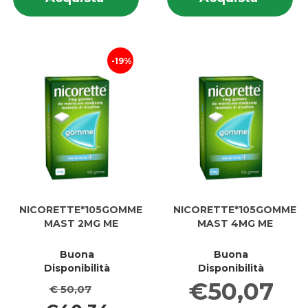
su KUDZU
su
60CPS al
MAST
60CPS
M
carrello
2MG al
2
carrell
19%
NICORETTE*105GOMME
NICORETTE*105GOMME
MAST 2MG ME
MAST 4MG ME
Buona
Buona
Disponibilità
Disponibilità
€50,07
€ 50,07