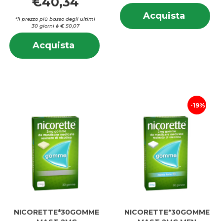
€40,34
In
Acquis
Acquista
su
*Il prezzo più basso degli ultimi
MAST
30 giorni è € 50,07
M
4MG
Informazioni
4
Acquista NICORETTE*105GOMME
ME al
Acquista
su NICORETTE*105GOMME
M
MAST
carrell
MAST
2MG
2MG
ME al
ME
carrello
19%
NICORETTE*30GOMME
NICORETTE*30GOMME