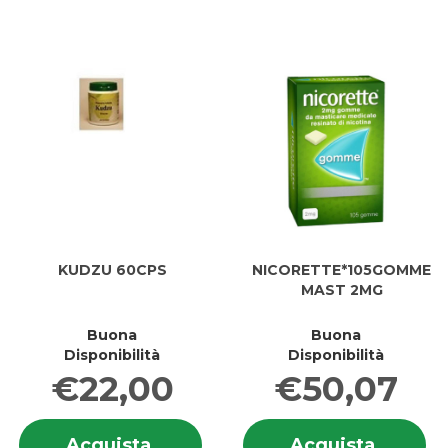
KUDZU 60CPS
NICORETTE*105GOMME
MAST 2MG
Buona
Buona
Disponibilità
Disponibilità
€22,00
€50,07
Informazioni
In
Acquista KUDZU
Acquis
Acquista
Acquista