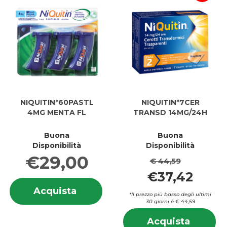
NIQUITIN*60PASTL
NIQUITIN*7CER
4MG MENTA FL
TRANSD 14MG/24H
Buona
Buona
Disponibilità
Disponibilità
€29,00
€ 44,59
€37,42
Informazioni
Acquista NIQUITIN*60PASTL
Acquista
su NIQUITIN*60PASTL
*Il prezzo più basso degli ultimi
4MG
4MG
30 giorni è € 44,59
MENTA
MENTA
In
FL al
Acquis
Acquista
FL
su