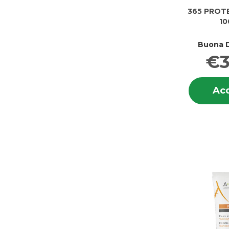
365 PROT
10
Buona D
€3
Acq