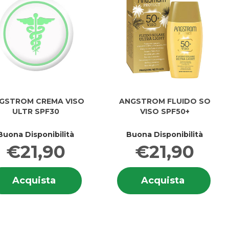
GSTROM CREMA VISO
ANGSTROM FLUIDO SO
ULTR SPF30
VISO SPF50+
Buona Disponibilità
Buona Disponibilità
€21,90
€21,90
i
Informazioni
Info
TROM
Acquista ANGSTROM
Acquist
Acquista
Acquista
ROM
su ANGSTROM
su 
CREMA
FLUIDO
CREMA
FLU
VISO
SO
VISO
SO
ULTR
VISO
ULTR
VIS
SPF30 al
SPF50+ a
SPF30
SPF