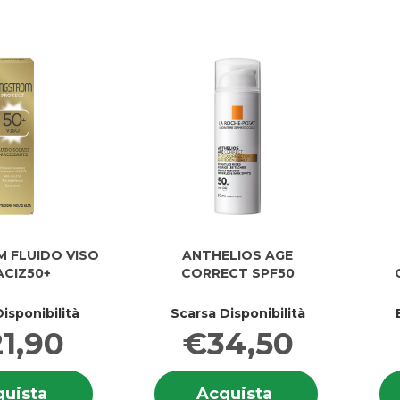
carrello
SPF20 al
SPF20
carrello
 FLUIDO VISO
ANTHELIOS AGE
CIZ50+
CORRECT SPF50
isponibilità
Scarsa Disponibilità
1,90
€34,50
Informazioni
Informazion
Acquista ANGSTROM
Acquista ANTHE
uista
Acquista
su ANGSTROM
su ANTHEL