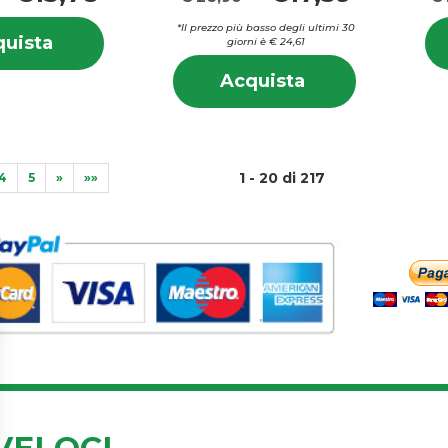
Informazioni
*Il prezzo più basso degli ultimi 30
Acquista AVENE
uista
giorni è € 24,61
su AVENE
CICALFATE+
Informazion
CICALFATE+
Acquista AVENE
Acquista
CR
su AVENE
CR
SOL
SPF50+ al
SOL
SPF50+
CREMA
carrello
CREMA
SPF50+
SPF50+
COLOR al
COLOR
1 - 20 di 217
carrello
4
5
»
»»