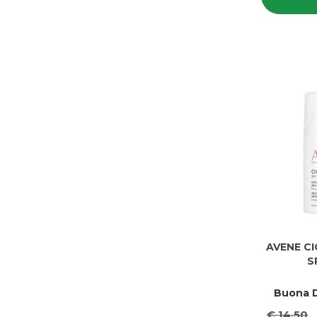
AVENE C
S
Buona D
€ 14,50