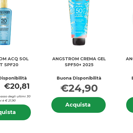
OM ACQ SOL
ANGSTROM CREMA GEL
AN
T SPF20
SPF50+ 2025
isponibilità
Buona Disponibilità
€20,81
€24,90
basso degli ultimi 30
Informazion
i è € 21,90
Acquista ANGS
Acquista
su ANGST
Informazioni
CREMA
Acquista ANGSTROM
uista
CREMA
su ANGSTROM
GEL
ACQ
GEL
ACQ
SPF50+
SOL
SPF50+
SOL
2025 al
PROT
2025
PROT