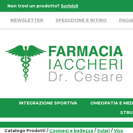
Passa
Non trovi un prodotto?
Scrivici!
al
contenuto
NEWSLETTER
SPEDIZIONE E RITIRO
PAGA
principale
Farmacia
Iaccheri
INTEGRAZIONE SPORTIVA
OMEOPATIA E MED
STRU
Catalogo Prodotti /
Cosmesi e bellezza
/
Solari
/
Viso