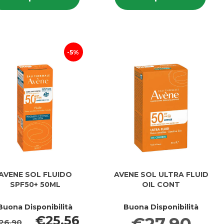
AGE
FLUIDO
AGE
FLU
CORRECT
UV
CORRECT
UV
TT
A/M
TT
A/M
SPF50 al
SPF50+ a
SPF50
SPF
carrello
carrello
5%
AVENE SOL FLUIDO
AVENE SOL ULTRA FLUID
SPF50+ 50ML
OIL CONT
Buona Disponibilità
Buona Disponibilità
€25,56
26,90