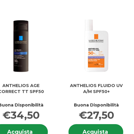
carrello
carrello
ANTHELIOS AGE
ANTHELIOS FLUIDO UV
CORRECT TT SPF50
A/M SPF50+
Buona Disponibilità
Buona Disponibilità
€34,50
€27,50
i
Informazioni
Info
LIOS
Acquista ANTHELIOS
Acquist
Acquista
Acquista
IOS
su ANTHELIOS
su 