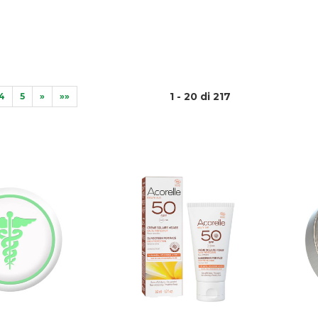
1 - 20 di 217
4
5
»
»»