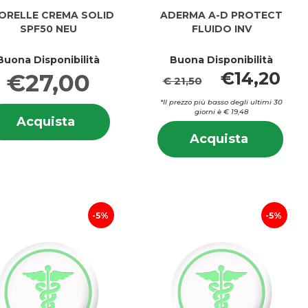
ORELLE CREMA SOLID
ADERMA A-D PROTECT
SPF50 NEU
FLUIDO INV
Buona Disponibilità
Buona Disponibilità
€14,20
€27,00
€ 21,50
*Il prezzo più basso degli ultimi 30
i
Informazioni
giorni è € 19,48
LLE
Acquista ACORELLE
Acquista
LE
su ACORELLE
Info
CREMA
Acquist
CREMA
Acquista
su 
SOLID
A-
SOLID
A-
SPF50
D
SPF50
D
NEU al
PROTEC
NEU
PRO
carrello
FLUIDO
FLU
INV al
INV
5%
5%
carrello