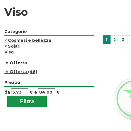
Viso
Categorie
1
2
3
<
Cosmesi e bellezza
<
Solari
Viso
In Offerta
In Offerta
(46)
Prezzo
filtra
filtra
da
€
a
€
da
a