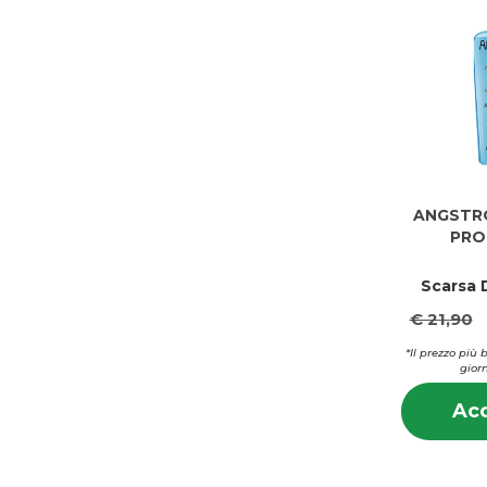
ANGSTR
PRO
Scarsa D
€ 21,90
*Il prezzo più 
giorn
Acq