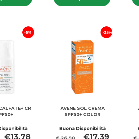
FLUIDO
AGE
FLUIDO
AGE
VISO
CORRECT
VISO
CORRECT
OPACIZ50+ al
SPF50 al
OPACIZ50+
SPF50
carrello
carrello
5%
35%
ICALFATE+ CR
AVENE SOL CREMA
PF50+
SPF50+ COLOR
isponibilità
Buona Disponibilità
€13,78
€17,39
€ 26,90
€ 