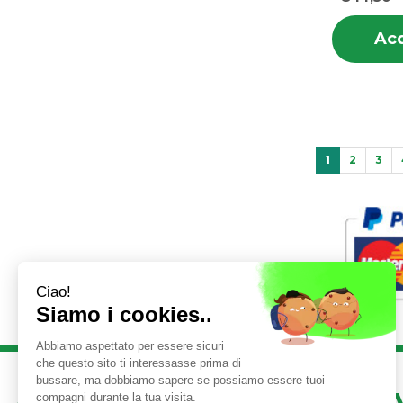
Acq
1
2
3