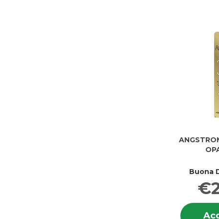
ANGSTROM
OPA
Buona D
€2
Acq