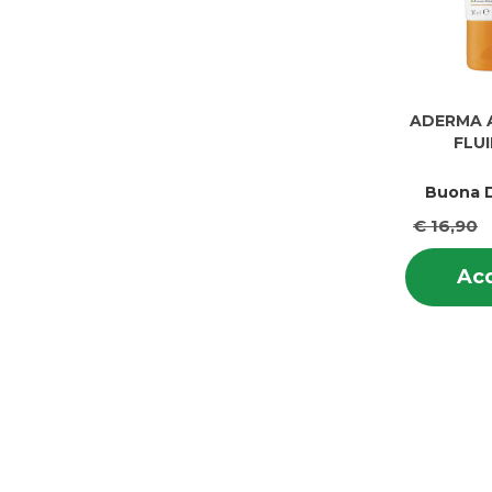
ADERMA 
FLU
Buona D
€ 16,90
Acq