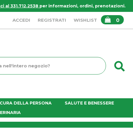
i al 331.712.2538
per informazioni, ordini, prenotazioni.
ARTICOLI
ACCEDI
REGISTRATI
WISHLIST
0
INSERITI
C
o
E CURA DELLA PERSONA
SALUTE E BENESSERE
ERINARIA