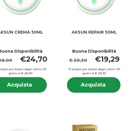
AKSUN CREMA 50ML
AKSUN REPAIR 50ML
Buona Disponibilità
Buona Disponibilità
€24,70
€19,29
26,00
€ 20,30
 prezzo più basso degli ultimi 30
*Il prezzo più basso degli ultimi 30
i
giorni è € 26,00
giorni è € 20,30
Informazioni
Info
Acquista AKSUN
Acquista
Acquista
Acquista
su AKSUN
su 
CREMA
REPAIR
CREMA
REP
50ML al
50ML al
50ML
50M
carrello
carrello