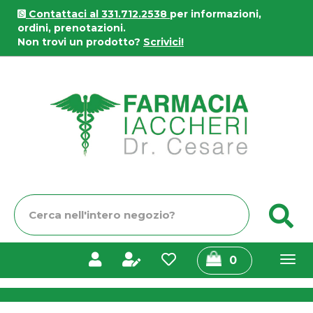
Passa
Contattaci al 331.712.2538
per informazioni,
al
ordini, prenotazioni.
contenuto
Non trovi un prodotto?
Scrivici!
principale
Farmacia
Iaccheri
Cerca
C
Prodotto
prodotti
0
inseriti