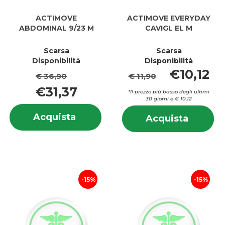
ACTIMOVE
ACTIMOVE EVERYDAY
ABDOMINAL 9/23 M
CAVIGL EL M
Scarsa
Scarsa
Disponibilità
Disponibilità
€10,12
€ 36,90
€ 11,90
€31,37
*Il prezzo più basso degli ultimi
30 giorni è € 10,12
Informazioni
In
Acquista ACTIMOVE
Acquista
Acquis
Acquista
su ACTIMOVE
su
ABDOMINAL
EVERY
ABDOMINAL
E
9/23
CAVIGL
9/23
CA
M al
EL
M
EL
carrello
M al
M
carrell
15%
15%