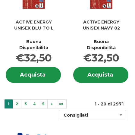
ACTIVE ENERGY
ACTIVE ENERGY
UNISEX BLU TO L
UNISEX NAVY 02
Buona
Buona
Disponibilità
Disponibilità
€32,50
€32,50
Informazioni
In
Acquista ACTIVE
Acquis
Acquista
Acquista
su ACTIVE
su
ENERGY
ENERG
ENERGY
E
UNISEX
UNISEX
UNISEX
UN
BLU
NAVY
BLU
N
TO
02 al
TO
02
L al
1 - 20 di 2971
carrell
1
2
3
4
5
»
»»
L
carrello
Consigliati