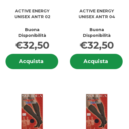
ACTIVE ENERGY
ACTIVE ENERGY
UNISEX ANTR 02
UNISEX ANTR 04
Buona
Buona
Disponibilità
Disponibilità
€32,50
€32,50
Informazioni
In
Acquista ACTIVE
Acquis
Acquista
Acquista
su ACTIVE
su
ENERGY
ENERG
ENERGY
E
UNISEX
UNISEX
UNISEX
UN
ANTR
ANTR
ANTR
A
02 al
04 al
02
0
carrello
carrell