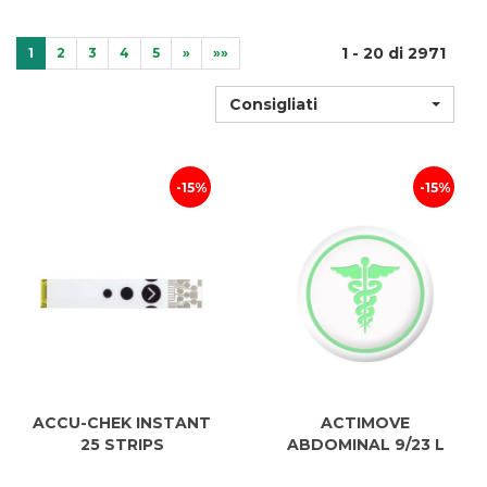
1 - 20 di 2971
1
2
3
4
5
»
»»
Consigliati
15%
15%
ACCU-CHEK INSTANT
ACTIMOVE
25 STRIPS
ABDOMINAL 9/23 L