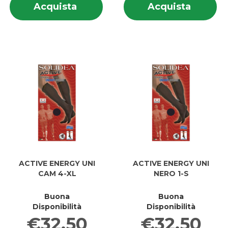
Acquista ACTIVE
Acquis
Acquista
Acquista
su ACTIVE
su
ENERGY
ENERG
ENERGY
E
UNI
UNI
UNI
UN
BI
CAM
BI
C
4-
2-
4-
2-
XL al
M al
XL
M
carrello
carrell
ACTIVE ENERGY UNI
ACTIVE ENERGY UNI
CAM 4-XL
NERO 1-S
Buona
Buona
Disponibilità
Disponibilità
€32,50
€32,50