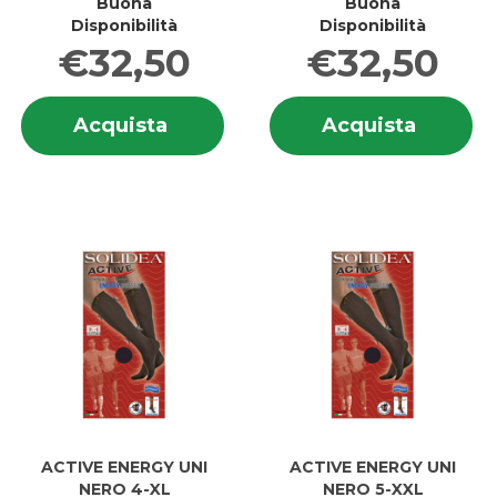
Buona
Buona
Disponibilità
Disponibilità
€32,50
€32,50
Informazioni
In
Acquista ACTIVE
Acquis
Acquista
Acquista
su ACTIVE
su
ENERGY
ENERG
ENERGY
E
UNI
UNI
UNI
UN
NERO
NERO
NERO
N
2-
3-
2-
3-
M al
L al
M
L
carrello
carrell
ACTIVE ENERGY UNI
ACTIVE ENERGY UNI
NERO 4-XL
NERO 5-XXL