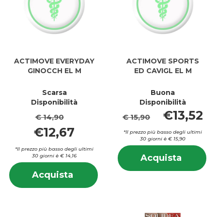
ACTIMOVE EVERYDAY
ACTIMOVE SPORTS
GINOCCH EL M
ED CAVIGL EL M
Scarsa
Buona
Disponibilità
Disponibilità
€13,52
€ 14,90
€ 15,90
€12,67
*Il prezzo più basso degli ultimi
30 giorni è € 15,90
In
*Il prezzo più basso degli ultimi
Acquis
30 giorni è € 14,16
Acquista
su
SPORT
Informazioni
S
Acquista ACTIMOVE
Acquista
ED
su ACTIMOVE
E
EVERYDAY
CAVIGL
EVERYDAY
CA
GINOCCH
EL
GINOCCH
EL
EL
M al
EL
M
M al
carrell
M