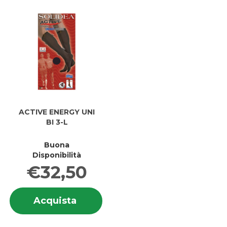
M al
M
carrell
ACTIVE ENERGY UNI
BI 3-L
Buona
Disponibilità
€32,50
Informazioni
Acquista ACTIVE
Acquista
su ACTIVE
ENERGY
ENERGY
UNI
UNI