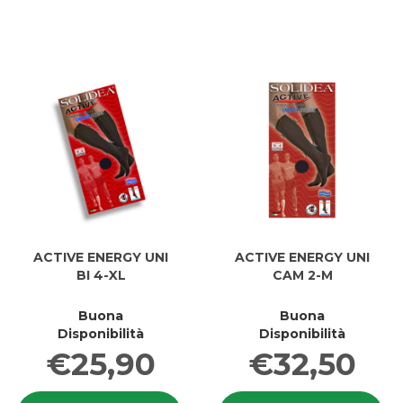
BI
BI
3-
3-
L al
L
carrello
ACTIVE ENERGY UNI
ACTIVE ENERGY UNI
BI 4-XL
CAM 2-M
Buona
Buona
Disponibilità
Disponibilità
€25,90
€32,50
Informazioni
In