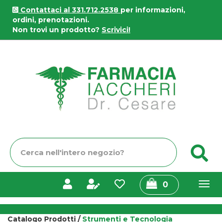
Passa
Contattaci al 331.712.2538
per informazioni,
al
ordini, prenotazioni.
contenuto
Non trovi un prodotto?
Scrivici!
principale
Farmacia
Iaccheri
Cerca
C
Prodotto
prodotti
0
inseriti
Catalogo Prodotti /
Strumenti e Tecnologia