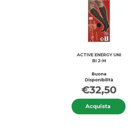
carrello
ACTIVE ENERGY UNI
BI 2-M
Buona
Disponibilità
€32,50
In
Acquis
Acquista
su
ENERG
E
UNI
UN
BI
BI
2-
2-