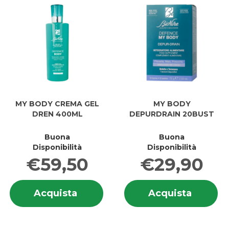
MY BODY CREMA GEL
MY BODY
DREN 400ML
DEPURDRAIN 20BUST
Buona
Buona
Disponibilità
Disponibilità
€59,50
€29,90
Informazioni
In
Acquista MY
Acquis
Acquista
Acquista
su MY
su
BODY
BODY
BODY
B
CREMA
DEPUR
CREMA
D
GEL
20BUST
GEL
2