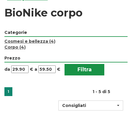
BioNike corpo
Categorie
Cosmesi e bellezza
(4)
Corpo
(4)
Prezzo
filtra
filtra
da
€
a
€
da
a
1 - 5 di 5
1
Consigliati