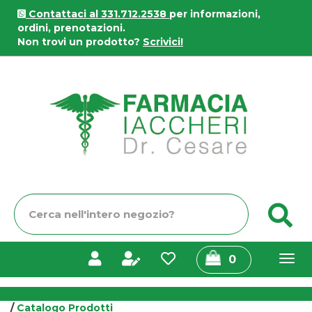
Passa
Contattaci al 331.712.2538
per informazioni,
al
ordini, prenotazioni.
contenuto
Non trovi un prodotto?
Scrivici!
principale
Farmacia
Iaccheri
Cerca
C
Prodotto
prodotti
0
inseriti
/
Catalogo Prodotti