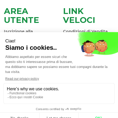
AREA
LINK
UTENTE
VELOCI
Iscrizione alla
Condizioni di Vendita
Newsletter
Modalità di Pagamento
Contatti
Modalità di Spedizione
Informativa Privacy
e Ritiro
Farmacia Iaccheri Srl
- Strada stat. Romea 127 30015
Valli di Chioggia (VE)
info@farmaciaiaccheri.it
|
Tel.: 041 499570
| P.Iva:
04025840275 | Numero R.E.A.: VE-358876
Powered by
Prenofa