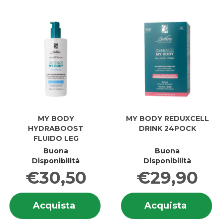
DREN
carrell
DREN
400ML al
400ML
carrello
MY BODY
MY BODY REDUXCELL
HYDRABOOST
DRINK 24POCK
FLUIDO LEG
Buona
Buona
Disponibilità
Disponibilità
€30,50
€29,90
Informazioni
In
Acquista MY
Acquis
Acquista
Acquista
su MY
su
BODY
BODY
BODY
B