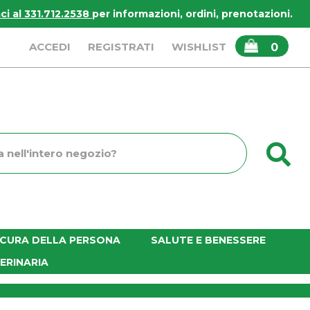
i al 331.712.2538
per informazioni, ordini, prenotazioni.
ARTICOLI
ACCEDI
REGISTRATI
WISHLIST
0
INSERITI
C
o
E CURA DELLA PERSONA
SALUTE E BENESSERE
ERINARIA