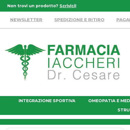
Passa
Non trovi un prodotto?
Scrivici!
al
contenuto
NEWSLETTER
SPEDIZIONE E RITIRO
PAGA
principale
Farmacia
Iaccheri
INTEGRAZIONE SPORTIVA
OMEOPATIA E MED
STRU