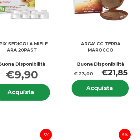
PIX SEDIGOLA MIELE
ARGA' CC TERRA
ARA 20PAST
MAROCCO
Buona Disponibilità
Buona Disponibilità
€21,85
€9,90
€ 23,00
Info
Informazioni
Acquista
Acquista
su 
Acquista APIX
Acquista
su APIX
CC
i
CC
SEDIGOLA
SEDIGOLA
TERRA
TER
MIELE
MIELE
MAROCCO
MA
ARA
ARA
carrello
20PAST al
20PAST
carrello
5%
5%