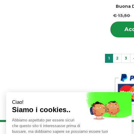
Buona D
€ 13,50
Acq
1
2
3