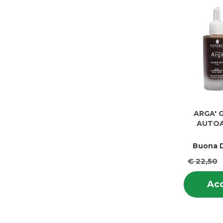
ARGA' 
AUTOA
Buona D
€ 22,50
Acq