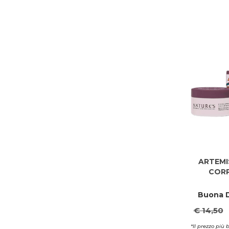
ARTEMI
CORP
Buona D
€ 14,50
*Il prezzo più 