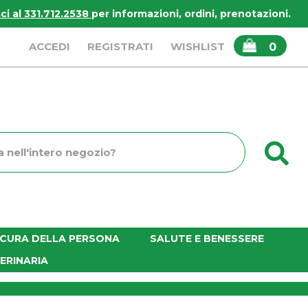
i al 331.712.2538
per informazioni, ordini, prenotazioni.
ARTICOLI
ACCEDI
REGISTRATI
WISHLIST
0
INSERITI
C
o
E CURA DELLA PERSONA
SALUTE E BENESSERE
ERINARIA