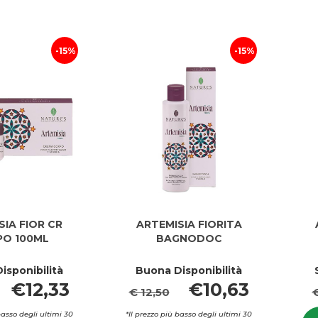
PURO
30ML
BIO
carrello
BIO
100ML al
100ML
carrello
15%
15%
SIA FIOR CR
ARTEMISIA FIORITA
O 100ML
BAGNODOC
isponibilità
Buona Disponibilità
€12,33
€10,63
€ 12,50
€
basso degli ultimi 30
*Il prezzo più basso degli ultimi 30