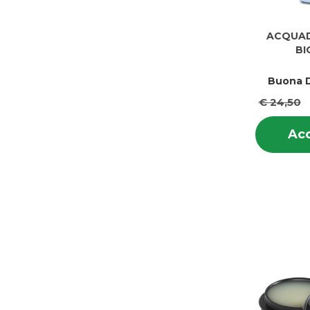
ACQUAD
BI
Buona D
€ 24,50
Acq