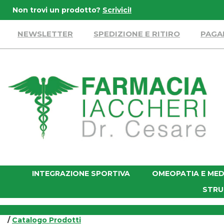
Passa
Non trovi un prodotto?
Scrivici!
al
contenuto
NEWSLETTER
SPEDIZIONE E RITIRO
PAGA
principale
Farmacia
Iaccheri
INTEGRAZIONE SPORTIVA
OMEOPATIA E MED
STRU
/
Catalogo Prodotti