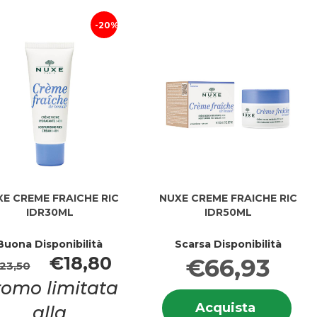
OLIO
carrello
OLIO
SECC al
SECC
20%
carrello
E CREME FRAICHE RIC
NUXE CREME FRAICHE RIC
IDR30ML
IDR50ML
Buona Disponibilità
Scarsa Disponibilità
€18,80
€66,93
23,50
romo limitata
Info
Acquista
Acquista
alla
su 
i