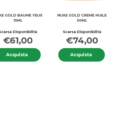
XE GOLD BAUME YEUX
NUXE GOLD CREME HUILE
15ML
50ML
Scarsa Disponibilità
Scarsa Disponibilità
€61,00
€74,00
i
Informazioni
Info
Acquista NUXE
Acquista
Acquista
Acquista
su NUXE
su 
GOLD
GOLD
GOLD
GO
BAUME
CREME
BAUME
CRE
YEUX
HUILE
0ML
YEUX
HUI
15ML al
50ML al
15ML
50M
carrello
carrello