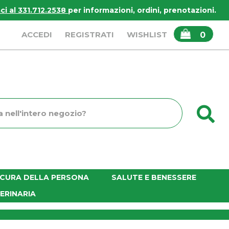
i al 331.712.2538
per informazioni, ordini, prenotazioni.
ARTICOLI
ACCEDI
REGISTRATI
WISHLIST
0
INSERITI
C
o
E CURA DELLA PERSONA
SALUTE E BENESSERE
ERINARIA