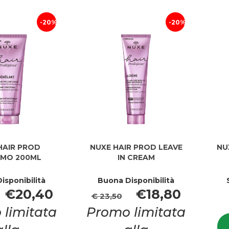
carrello
20%
20%
HAIR PROD
NUXE HAIR PROD LEAVE
NU
MO 200ML
IN CREAM
isponibilità
Buona Disponibilità
€20,40
€18,80
€ 23,50
 limitata
Promo limitata