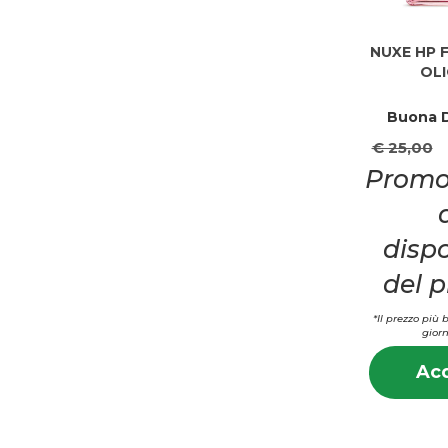
NUXE HP 
OLI
Buona D
€ 25,00
Promo
dispo
del 
*Il prezzo più 
giorn
Acq