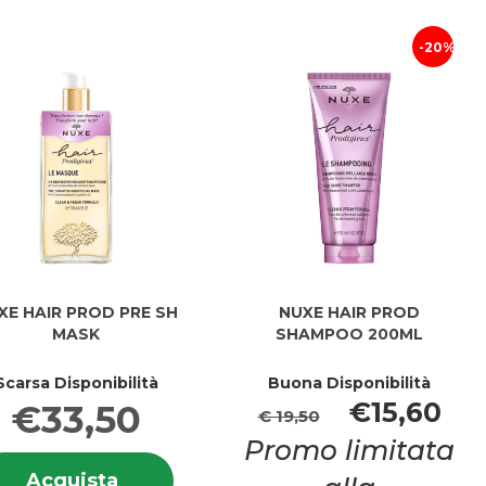
20%
XE HAIR PROD PRE SH
NUXE HAIR PROD
MASK
SHAMPOO 200ML
Scarsa Disponibilità
Buona Disponibilità
€15,60
€33,50
€ 19,50
Promo limitata
Informazioni
Acquista NUXE
Acquista
su NUXE