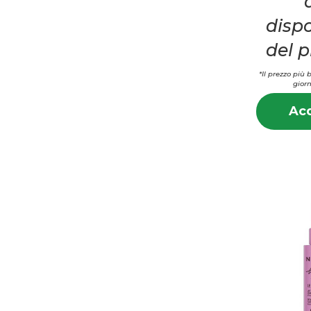
dispo
del 
*Il prezzo più 
giorn
Acq