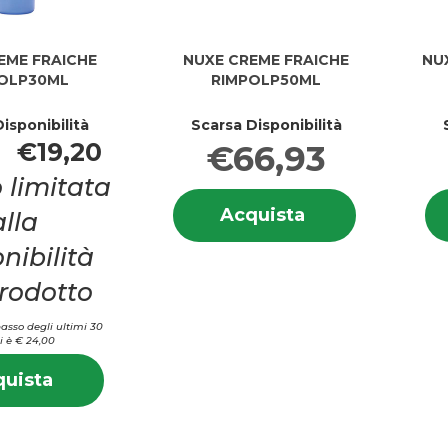
EME FRAICHE
NUXE CREME FRAICHE
NU
OLP30ML
RIMPOLP50ML
isponibilità
Scarsa Disponibilità
€19,20
€66,93
 limitata
Informazion
Acquista NUXE
Acquista
alla
su NUXE
CREME
CREME
nibilità
FRAICHE
FRAICHE
RIMPOLP50ML al
RIMPOLP5
prodotto
carrello
basso degli ultimi 30
i è € 24,00
Informazioni
Acquista NUXE
uista
su NUXE
CREME
CREME
FRAICHE
FRAICHE
RIMPOLP30ML al
RIMPOLP30ML