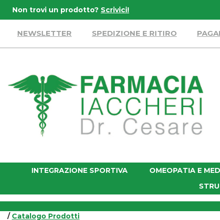
Passa
Non trovi un prodotto?
Scrivici!
al
contenuto
NEWSLETTER
SPEDIZIONE E RITIRO
PAGA
principale
Farmacia
Iaccheri
INTEGRAZIONE SPORTIVA
OMEOPATIA E MED
STRU
/
Catalogo Prodotti