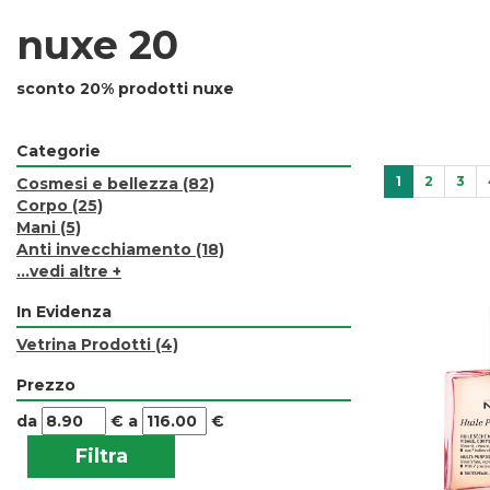
nuxe 20
sconto 20% prodotti nuxe
Categorie
1
2
3
Cosmesi e bellezza
(82)
Corpo
(25)
Mani
(5)
Anti invecchiamento
(18)
...vedi altre +
In Evidenza
Vetrina Prodotti
(4)
Prezzo
filtra
filtra
da
€
a
€
da
a