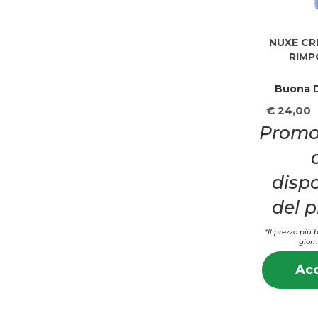
NUXE CR
RIMP
Buona D
€ 24,00
Promo
dispo
del 
*Il prezzo più 
giorn
Acq