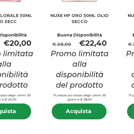
FLORALE 50ML
NUXE HP ORO 50ML OLIO
NU
O SECC
SECCO
isponibilità
Buona Disponibilità
€20,00
€22,40
€ 28,00
€ 
 limitata
Promo limitata
P
alla
alla
nibilità
disponibilità
prodotto
del prodotto
basso degli ultimi 30
*Il prezzo più basso degli ultimi 30
*Il
i è € 25,00
giorni è € 28,00
Informazioni
Informazion
Acquista NUXE
Acquista NUXE
uista
Acquista
su NUXE
su NUXE
HP
HP
HP
HP
FLORALE
ORO
FLORALE
ORO
50ML
50ML
50ML
50ML