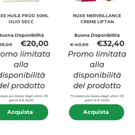
XE HUILE PROD 50ML
NUXE MERVEILLANCE
OLIO SECC
CREME LIFTAN
Buona Disponibilità
Buona Disponibilità
€20,00
€32,40
25,00
€ 40,50
romo limitata
Promo limitata
alla
alla
disponibilità
disponibilità
del prodotto
del prodotto
 prezzo più basso degli ultimi 30
*Il prezzo più basso degli ultimi 30
giorni è € 25,00
giorni è € 40,50
i
Informazioni
Info
Acquista NUXE
Acquista
Acquista
Acquista
su NUXE
su 
HUILE
MERVEIL
HUILE
MER
PROD
CREME
PROD
CRE
50ML
LIFTAN a
50ML
LIF