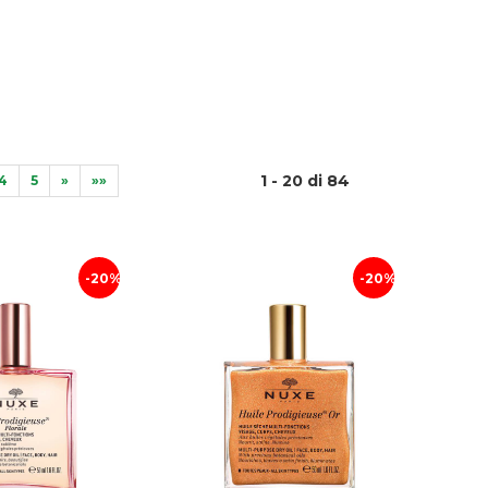
1 - 20 di 84
4
5
»
»»
20%
20%