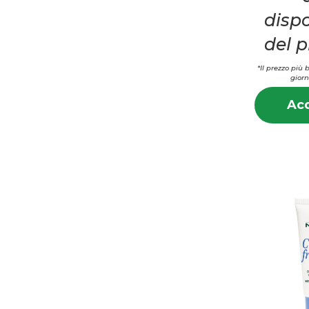
dispo
del 
*Il prezzo più 
giorn
Acq