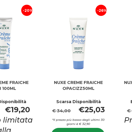
OLIO
OLIO
OLIO
OLIO
SECC al
SECCO al
SECC
SECCO
20%
26%
carrello
carrello
EME FRAICHE
NUXE CREME FRAICHE
NUX
1 100ML
OPACIZZ50ML
isponibilità
Scarsa Disponibilità
€19,20
€25,03
€ 34,00
€ 
 limitata
P
*Il prezzo più basso degli ultimi 30
giorni è € 32,90
alla
Informazion