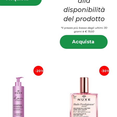
alla
HAIR
HAIR
disponibilità
PROD
PROD
PRE
PRE
del prodotto
SH
SH
MASK al
MASK
*Il prezzo più basso degli ultimi 30
carrello
giorni è € 19,50
i
Info
Acquista
Acquista
su 
HAIR
HAI
PROD
PR
SHAMPO
SH
200ML al
200
carrello
20%
30%