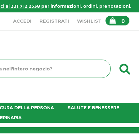
i al 331.712.2538
per informazioni, ordini, prenotazioni.
ARTICOLI
ACCEDI
REGISTRATI
WISHLIST
0
INSERITI
C
o
E CURA DELLA PERSONA
SALUTE E BENESSERE
ERINARIA