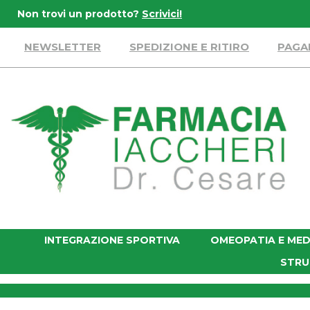
Passa
Non trovi un prodotto?
Scrivici!
al
contenuto
NEWSLETTER
SPEDIZIONE E RITIRO
PAGA
principale
Farmacia
Iaccheri
INTEGRAZIONE SPORTIVA
OMEOPATIA E MED
STRU