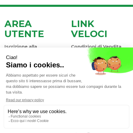
AREA
LINK
UTENTE
VELOCI
Iscrizione alla
Condizioni di Vendita
Newsletter
Modalità di Pagamento
Contatti
Modalità di Spedizione
Informativa Privacy
e Ritiro
Farmacia Iaccheri Srl
- Strada stat. Romea 127 30015
Valli di Chioggia (VE)
info@farmaciaiaccheri.it
|
Tel.: 041 499570
| P.Iva:
04025840275 | Numero R.E.A.: VE-358876