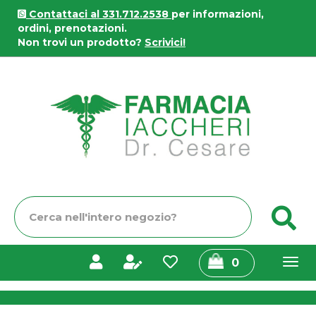
Passa
Contattaci al 331.712.2538
per informazioni,
al
ordini, prenotazioni.
contenuto
Non trovi un prodotto?
Scrivici!
principale
Farmacia
Iaccheri
Cerca
C
Prodotto
prodotti
0
inseriti