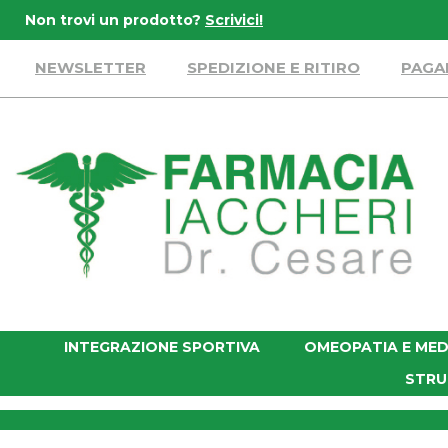
Passa
Non trovi un prodotto?
Scrivici!
al
contenuto
NEWSLETTER
SPEDIZIONE E RITIRO
PAGA
principale
Farmacia
Iaccheri
INTEGRAZIONE SPORTIVA
OMEOPATIA E MED
STRU