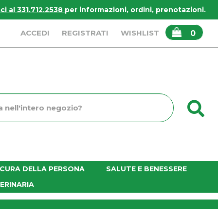
i al 331.712.2538
per informazioni, ordini, prenotazioni.
ARTICOLI
ACCEDI
REGISTRATI
WISHLIST
0
INSERITI
C
o
E CURA DELLA PERSONA
SALUTE E BENESSERE
ERINARIA