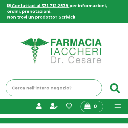
Passa
Contattaci al 331.712.2538
per informazioni,
al
ordini, prenotazioni.
contenuto
Non trovi un prodotto?
Scrivici!
principale
Farmacia
Iaccheri
Cerca
C
Prodotto
prodotti
0
inseriti