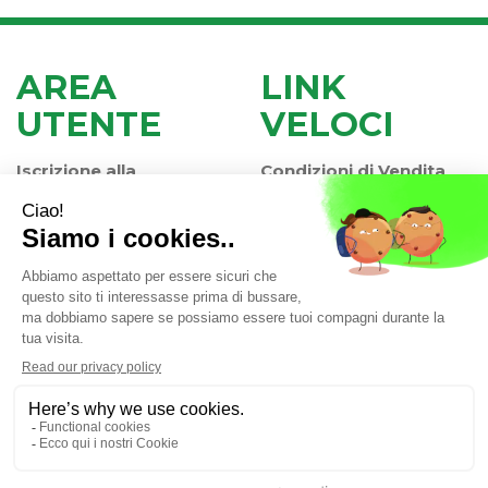
AREA
LINK
UTENTE
VELOCI
Iscrizione alla
Condizioni di Vendita
Newsletter
Modalità di Pagamento
Contatti
Modalità di Spedizione
Informativa Privacy
e Ritiro
Farmacia Iaccheri Srl
- Strada stat. Romea 127 30015
Valli di Chioggia (VE)
info@farmaciaiaccheri.it
|
Tel.: 041 499570
| P.Iva:
04025840275 | Numero R.E.A.: VE-358876