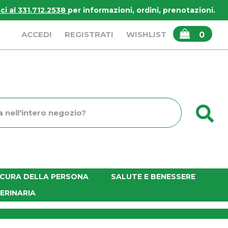
i al 331.712.2538
per informazioni, ordini, prenotazioni.
ARTICOLI
ACCEDI
REGISTRATI
WISHLIST
0
INSERITI
C
o
E CURA DELLA PERSONA
SALUTE E BENESSERE
ERINARIA