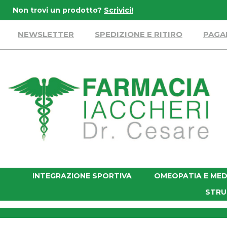
Passa
Non trovi un prodotto?
Scrivici!
al
contenuto
NEWSLETTER
SPEDIZIONE E RITIRO
PAGA
principale
Farmacia
Iaccheri
INTEGRAZIONE SPORTIVA
OMEOPATIA E MED
STRU