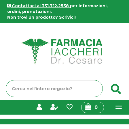
Passa
Contattaci al 331.712.2538
per informazioni,
al
ordini, prenotazioni.
contenuto
Non trovi un prodotto?
Scrivici!
principale
Farmacia
Iaccheri
Cerca
C
Prodotto
prodotti
0
inseriti