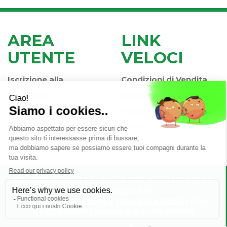
AREA
LINK
UTENTE
VELOCI
Iscrizione alla
Condizioni di Vendita
Newsletter
Modalità di Pagamento
Contatti
Modalità di Spedizione
Informativa Privacy
e Ritiro
Farmacia Iaccheri Srl
- Strada stat. Romea 127 30015
Valli di Chioggia (VE)
info@farmaciaiaccheri.it
|
Tel.: 041 499570
| P.Iva:
04025840275 | Numero R.E.A.: VE-358876