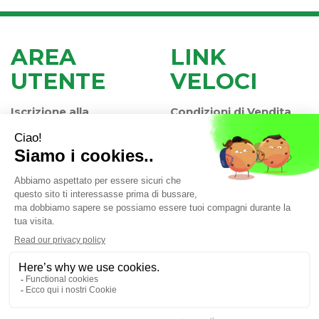
AREA
LINK
UTENTE
VELOCI
Iscrizione alla
Condizioni di Vendita
Newsletter
Modalità di Pagamento
Contatti
Modalità di Spedizione
Informativa Privacy
e Ritiro
Farmacia Iaccheri Srl
- Strada stat. Romea 127 30015
Valli di Chioggia (VE)
info@farmaciaiaccheri.it
|
Tel.: 041 499570
| P.Iva:
04025840275 | Numero R.E.A.: VE-358876