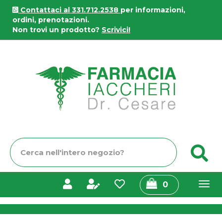
Passa
Contattaci al 331.712.2538
per informazioni,
al
ordini, prenotazioni.
contenuto
Non trovi un prodotto?
Scrivici!
principale
Farmacia
Iaccheri
Cerca
C
Prodotto
prodotti
0
inseriti