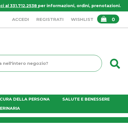
i al 331.712.2538
per informazioni, ordini, prenotazioni.
ARTICOLI
ACCEDI
REGISTRATI
WISHLIST
0
INSERITI
C
o
E CURA DELLA PERSONA
SALUTE E BENESSERE
ERINARIA