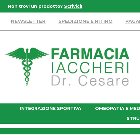
Passa
Non trovi un prodotto?
Scrivici!
al
contenuto
NEWSLETTER
SPEDIZIONE E RITIRO
PAGA
principale
Farmacia
Iaccheri
INTEGRAZIONE SPORTIVA
OMEOPATIA E MED
STRU