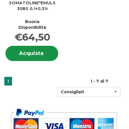
SOMATOLINE*EMULS
30BS 0,1+0,3%
Buona
Disponibilità
€64,50
Informazioni
Acquista SOMATOLINE*EMULS
Acquista
su SOMATOLINE*EMULS
30BS
30BS
0,1+0,3% al
0,1+0,3%
carrello
1 - 7 di 7
1
Consigliati