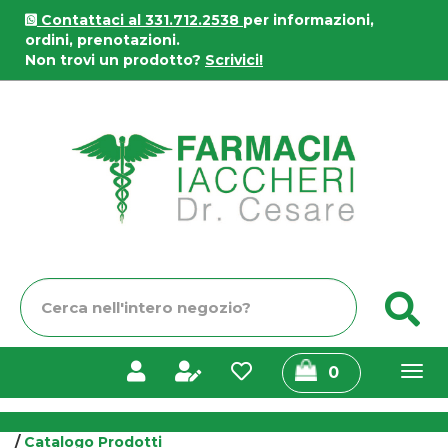
Passa
Contattaci al 331.712.2538
per informazioni,
al
ordini, prenotazioni.
contenuto
Non trovi un prodotto?
Scrivici!
principale
Farmacia
Iaccheri
Cerca
C
Prodotto
prodotti
0
inseriti
/
Catalogo Prodotti