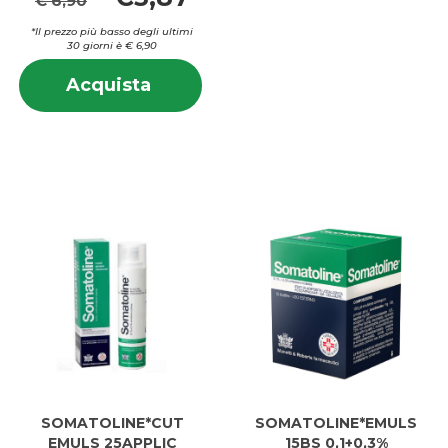
€ 6,90
*Il prezzo più basso degli ultimi
30 giorni è € 6,90
Informazioni
Acquista CITROSIL*SPRAY
Acquista
su CITROSIL*SPRAY
100ML
100ML
0,175% al
0,175%
carrello
SOMATOLINE*CUT
SOMATOLINE*EMULS
EMULS 25APPLIC
15BS 0,1+0,3%