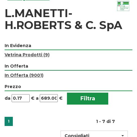
L.MANETTI-
H.ROBERTS & C. SpA
In Evidenza
Vetrina Prodotti
(9)
In Offerta
In Offerta
(9001)
Prezzo
filtra
filtra
da
€
a
€
da
a
1 - 7 di 7
1
Consigliati