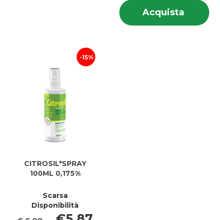
In
Acquis
Acquista
su
CUT
C
200ML
2
0,175% 
0,
carrell
15%
CITROSIL*SPRAY
100ML 0,175%
Scarsa
Disponibilità
€5,87