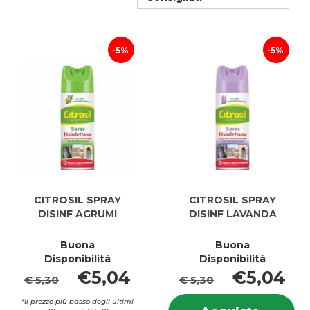
5%
5%
CITROSIL SPRAY
CITROSIL SPRAY
DISINF AGRUMI
DISINF LAVANDA
Buona
Buona
Disponibilità
Disponibilità
€5,04
€5,04
€ 5,30
€ 5,30
In
*Il prezzo più basso degli ultimi