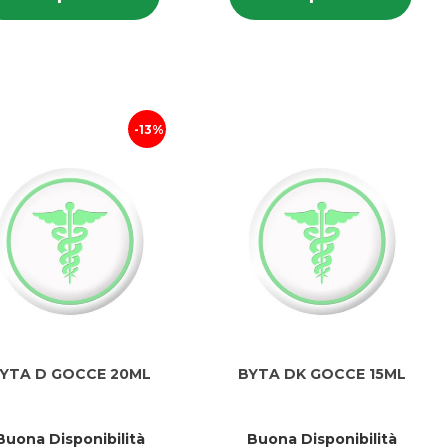
30CPR al
CREMA
30CPR
CRE
carrello
100ML al
100
carrello
13%
YTA D GOCCE 20ML
BYTA DK GOCCE 15ML
Buona Disponibilità
Buona Disponibilità