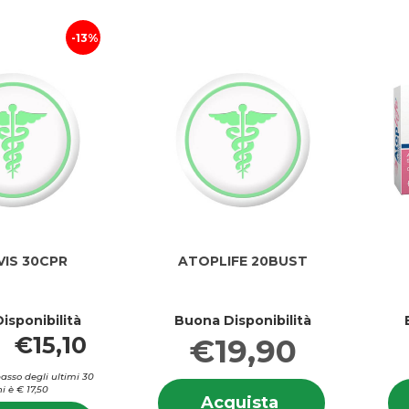
13%
VIS 30CPR
ATOPLIFE 20BUST
isponibilità
Buona Disponibilità
€15,10
€19,90
basso degli ultimi 30
Informazion
i è € 17,50
Acquista ATOPL
Acquista
su ATOPLIF