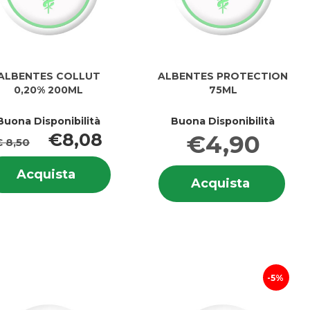
ALBENTES COLLUT
ALBENTES PROTECTION
0,20% 200ML
75ML
Buona Disponibilità
Buona Disponibilità
€8,08
€4,90
€ 8,50
Informazioni
Info
Acquista ALBENTES
Acquista
su ALBENTES
Acquist
Acquista
su 
COLLUT
i
COLLUT
PROTEC
TES
PRO
0,20%
ES
0,20%
75ML al
75M
200ML al
200ML
carrello
carrello
5%