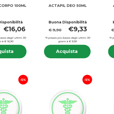
CORPO 100ML
ACTAPIL DEO 50ML
isponibilità
Buona Disponibilità
€16,06
€9,33
€ 9,90
€
basso degli ultimi 30
*Il prezzo più basso degli ultimi 30
*Il
i è € 16,90
giorni è € 9,90
Informazioni
Informazion
Acquista ACTAPIL
Acquista ACTAP
uista
Acquista
su ACTAPIL
su ACTAPIL
CORPO
DEO
CORPO
DEO
100ML al
50ML al
100ML
50ML
carrello
carrello
5%
5%