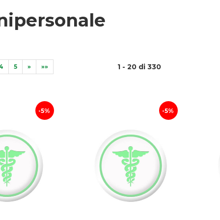
ipersonale
1 - 20 di 330
4
5
»
»»
5%
5%