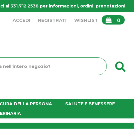
i al 331.712.2538
per informazioni, ordini, prenotazioni.
ARTICOLI
ACCEDI
REGISTRATI
WISHLIST
0
INSERITI
C
o
E CURA DELLA PERSONA
SALUTE E BENESSERE
ERINARIA