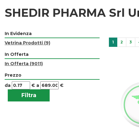
SHEDIR PHARMA Srl Un
In Evidenza
1
2
3
Vetrina Prodotti
(9)
In Offerta
In Offerta
(9011)
Prezzo
filtra
filtra
da
€
a
€
da
a