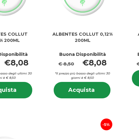
ES COLLUT
ALBENTES COLLUT 0,12%
5% 200ML
200ML
isponibilità
Buona Disponibilità
€8,08
€8,08
€ 8,50
basso degli ultimi 30
*Il prezzo più basso degli ultimi 30
ni è € 8,50
giorni è € 8,50
Informazioni
Informazion
Acquista ALBENTES
Acquista ALBEN
uista
Acquista
su ALBENTES
su ALBENT
COLLUT
COLLUT
COLLUT
COLLUT
0,05%
0,12%
0,05%
0,12%
200ML al
200ML al
200ML
200ML
carrello
carrello
5%