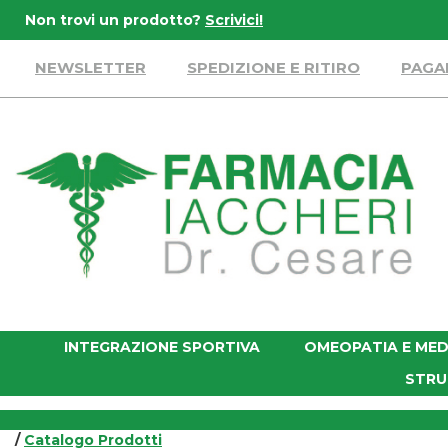
Passa
Non trovi un prodotto?
Scrivici!
al
contenuto
NEWSLETTER
SPEDIZIONE E RITIRO
PAGA
principale
Farmacia
Iaccheri
INTEGRAZIONE SPORTIVA
OMEOPATIA E MED
STRU
/
Catalogo Prodotti