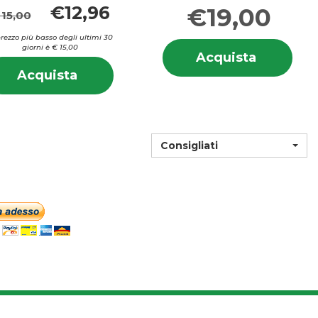
€12,96
€19,00
 15,00
 prezzo più basso degli ultimi 30
i
Info
giorni è € 15,00
PID
Acquista
Acquista
ID
su 
Informazioni
DK
Acquista BYTA
Acquista
DK
su BYTA
GOCCE
D
NTO
GOC
D
15ML al
GOCCE
15M
GOCCE
carrello
20ML al
20ML
carrello
Consigliati