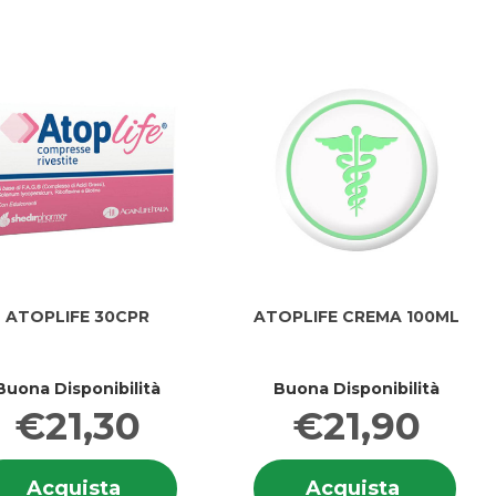
ATOPLIFE 30CPR
ATOPLIFE CREMA 100ML
Buona Disponibilità
Buona Disponibilità
€21,30
€21,90
i
Informazioni
Info
IFE
Acquista ATOPLIFE
Acquista
Acquista
Acquista
E
su ATOPLIFE
su 