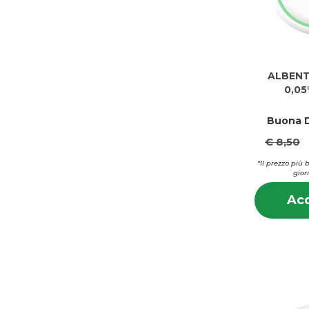
ALBENT
0,0
Buona D
€ 8,50
*Il prezzo più 
gior
Acq