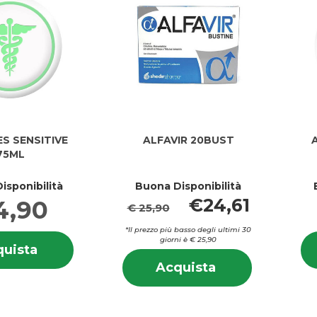
S SENSITIVE
ALFAVIR 20BUST
75ML
isponibilità
Buona Disponibilità
€24,61
4,90
€ 25,90
*Il prezzo più basso degli ultimi 30
Informazioni
giorni è € 25,90
Acquista ALBENTES
uista
su ALBENTES
Informazion
SENSITIVE
Acquista ALFAVI
SENSITIVE
Acquista
su ALFAVIR
75ML al
20BUST al
75ML
20BUST
carrello
carrello