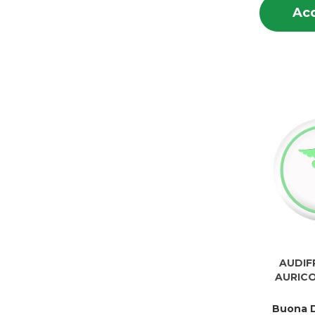
Acq
AUDIF
AURICO
Buona D