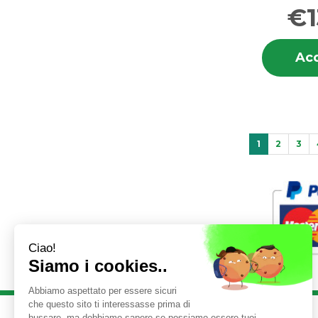
€1
Acq
1
2
3