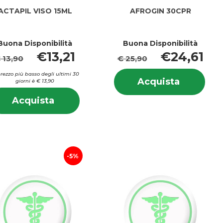
ACTAPIL VISO 15ML
AFROGIN 30CPR
Buona Disponibilità
Buona Disponibilità
€13,21
€24,61
 13,90
€ 25,90
Info
 prezzo più basso degli ultimi 30
Acquista
Acquista
giorni è € 13,90
su 
30CPR al
i
Informazioni
30C
IL
Acquista ACTAPIL
Acquista
carrello
su ACTAPIL
VISO
VISO
15ML al
15ML
carrello
5%