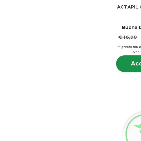
ACTAPIL 
Buona D
€ 16,90
*Il prezzo più 
giorn
Acq