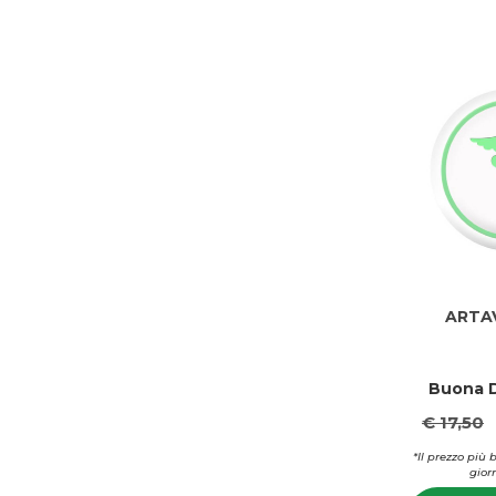
ARTA
Buona D
€ 17,50
*Il prezzo più 
giorn