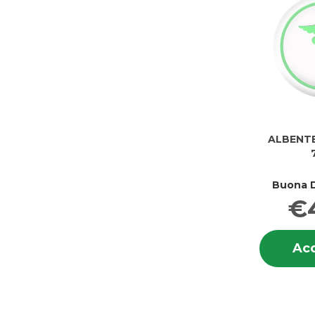
ALBENTE
Buona D
€
Acq