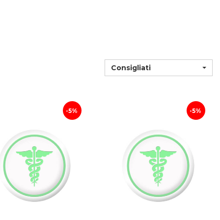
Consigliati
5%
5%