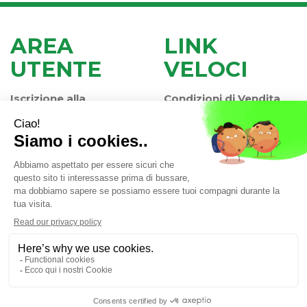
AREA
LINK
UTENTE
VELOCI
Iscrizione alla
Condizioni di Vendita
Newsletter
Modalità di Pagamento
Contatti
Modalità di Spedizione
Informativa Privacy
e Ritiro
Farmacia Iaccheri Srl
- Strada stat. Romea 127 30015
Valli di Chioggia (VE)
info@farmaciaiaccheri.it
|
Tel.: 041 499570
| P.Iva:
04025840275 | Numero R.E.A.: VE-358876