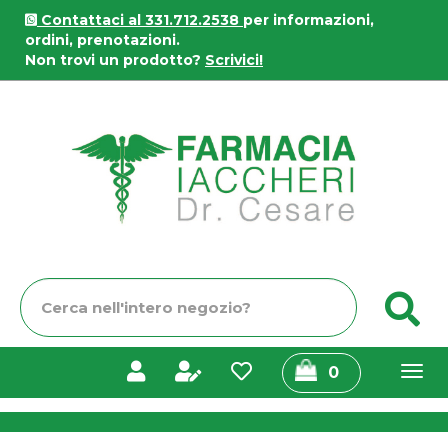
Passa
Contattaci al 331.712.2538
per informazioni,
al
ordini, prenotazioni.
contenuto
Non trovi un prodotto?
Scrivici!
principale
Farmacia
Iaccheri
Cerca
C
Prodotto
prodotti
0
inseriti