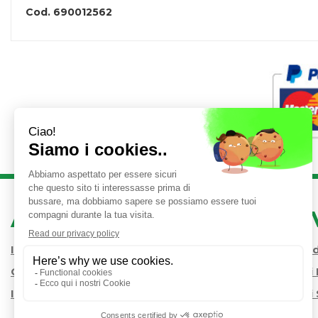
Cod.
690012562
AREA UTENTE
LINK 
Iscrizione alla Newsletter
Condizioni 
Contatti
Modalità d
Informativa Privacy
Modalità di 