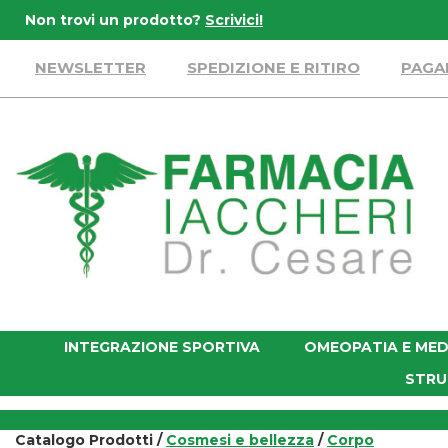
Passa
Non trovi un prodotto?
Scrivici!
al
contenuto
NEWSLETTER
SPEDIZIONE E RITIRO
PAGA
principale
Farmacia
Iaccheri
INTEGRAZIONE SPORTIVA
OMEOPATIA E MED
STRU
Catalogo Prodotti /
Cosmesi e bellezza
/
Corpo