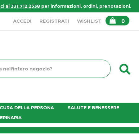
i al 331.712.2538
per informazioni, ordini, prenotazioni.
ARTICOLI
ACCEDI
REGISTRATI
WISHLIST
0
INSERITI
C
o
E CURA DELLA PERSONA
SALUTE E BENESSERE
ERINARIA