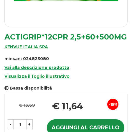
ACTIGRIP*12CPR 2,5+60+500MG
KENVUE ITALIA SPA
minsan: 024823080
Vai alla descrizione prodotto
Visualizza il foglio illustrativo
Bassa disponibilità
Pr
€ 11,64
15%
€ 13,69
Sconto
sc
del
-
+
AGGIUNGI AL CARRELLO