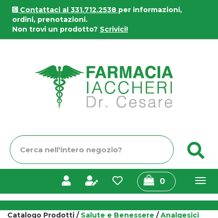
Passa
Contattaci al 331.712.2538
per informazioni,
al
ordini, prenotazioni.
contenuto
Non trovi un prodotto?
Scrivici!
principale
Farmacia
Iaccheri
Cerca
C
Prodotto
prodotti
0
inseriti
Catalogo Prodotti /
Salute e Benessere
/
Analgesici