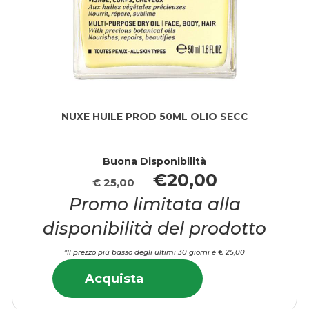
NUXE HUILE PROD 50ML OLIO SECC
Buona Disponibilità
€20,00
€ 25,00
Promo limitata alla
disponibilità del prodotto
*Il prezzo più basso degli ultimi 30 giorni è € 25,00
Acquista NUXE
Informazioni
Acquista NUXE
Acquista
HUILE
su NUXE
HUILE
PROD
HUILE
PROD
50ML
PROD