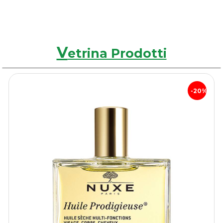
V
etrina Prodotti
20%