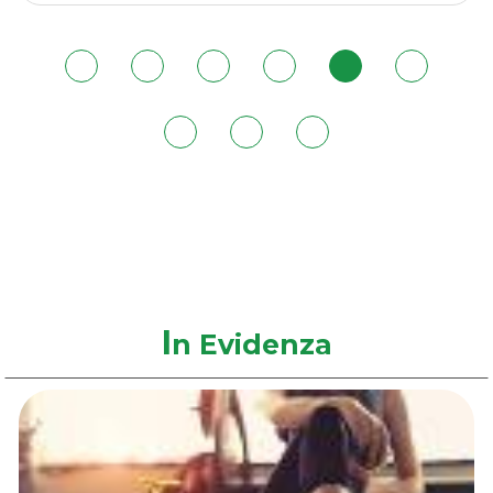
50ML
OLIO
50ML
OLIO
SECC alla
OLIO
SECC al
wishlist
SECC
carrello
I
n Evidenza