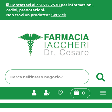
Passa
Contattaci al 331.712.2538
per informazioni,
al
ordini, prenotazioni.
contenuto
Non trovi un prodotto?
Scrivici!
principale
Farmacia
Iaccheri
Cerca
C
Prodotto
prodotti
0
inseriti