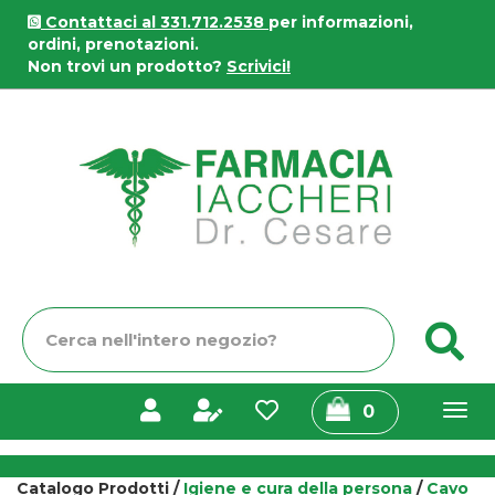
Passa
Contattaci al 331.712.2538
per informazioni,
al
ordini, prenotazioni.
contenuto
Non trovi un prodotto?
Scrivici!
principale
Farmacia
Iaccheri
Cerca
C
Prodotto
prodotti
0
inseriti
Catalogo Prodotti /
Igiene e cura della persona
/
Cavo