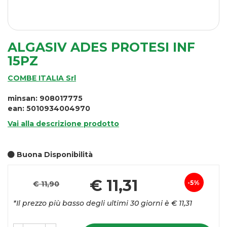
ALGASIV ADES PROTESI INF
15PZ
COMBE ITALIA Srl
minsan: 908017775
ean: 5010934004970
Vai alla descrizione prodotto
Buona Disponibilità
Pre
€ 11,31
5%
€ 11,90
Sconto
sco
*Il prezzo più basso degli ultimi 30 giorni è € 11,31
del