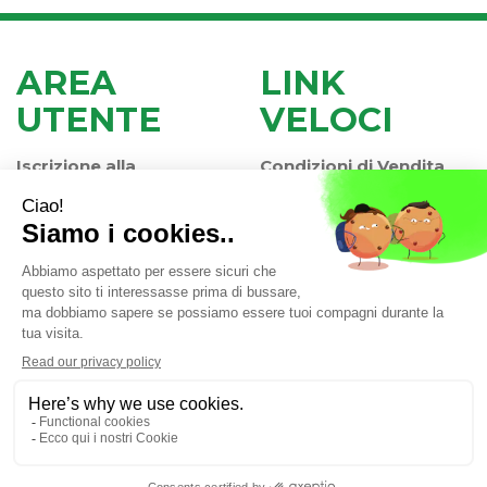
AREA
LINK
UTENTE
VELOCI
Iscrizione alla
Condizioni di Vendita
Newsletter
Modalità di Pagamento
Contatti
Modalità di Spedizione
Informativa Privacy
e Ritiro
Farmacia Iaccheri Srl
- Strada stat. Romea 127 30015
Valli di Chioggia (VE)
info@farmaciaiaccheri.it
|
Tel.: 041 499570
| P.Iva:
04025840275 | Numero R.E.A.: VE-358876