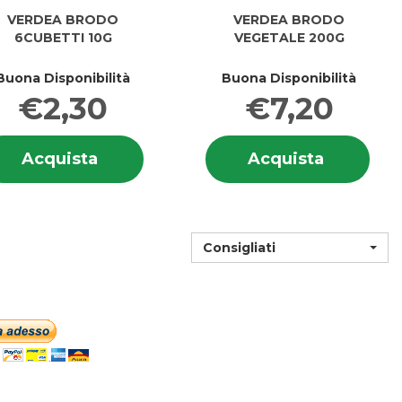
VERDEA BRODO
VERDEA BRODO
6CUBETTI 10G
VEGETALE 200G
Buona Disponibilità
Buona Disponibilità
€2,30
€7,20
i
Informazioni
Info
SAL
Acquista VERDEA
Acquista
Acquista
Acquista
L
su VERDEA
su 
BRODO
BRODO
BRODO
BR
6CUBETTI
VEGETAL
6CUBETTI
VEG
10G al
200G al
10G
200
carrello
carrello
Consigliati