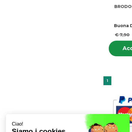
BRODO
Buona D
€ 7,90
Acq
1