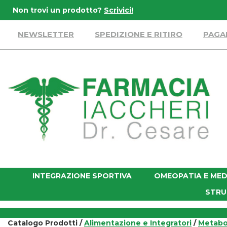
Passa
Non trovi un prodotto?
Scrivici!
al
contenuto
NEWSLETTER
SPEDIZIONE E RITIRO
PAGA
principale
Farmacia
Iaccheri
INTEGRAZIONE SPORTIVA
OMEOPATIA E MED
STRU
Catalogo Prodotti /
Alimentazione e Integratori
/
Metabo