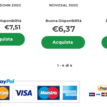
SOHN 200G
NOVOSAL 300G
isponibilità
Buona Disponibilità
€7,51
€6,37
Informazioni
Informazion
Acquista BRODOSOHN
uista
su BRODOSOHN
Acquista NOVO
Acquista
su NOVOSA
200G al
200G
300G al
300G
carrello
carrello
1 - 4 di 4