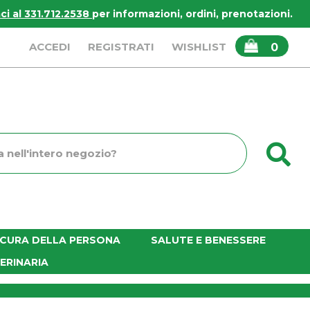
i al 331.712.2538
per informazioni, ordini, prenotazioni.
ARTICOLI
ACCEDI
REGISTRATI
WISHLIST
0
INSERITI
C
o
E CURA DELLA PERSONA
SALUTE E BENESSERE
ERINARIA