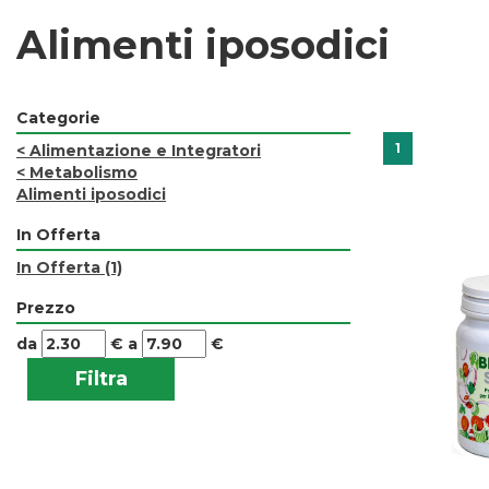
Alimenti iposodici
Categorie
1
<
Alimentazione e Integratori
<
Metabolismo
Alimenti iposodici
In Offerta
In Offerta
(1)
Prezzo
filtra
filtra
da
€
a
€
da
a