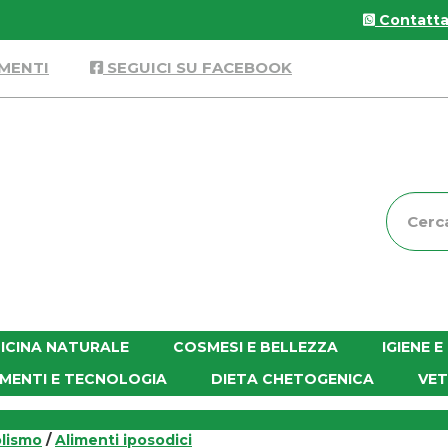
Contattac
MENTI
SEGUICI SU FACEBOOK
Cerca
Prodott
ICINA NATURALE
COSMESI E BELLEZZA
IGIENE 
MENTI E TECNOLOGIA
DIETA CHETOGENICA
VET
lismo
/
Alimenti iposodici