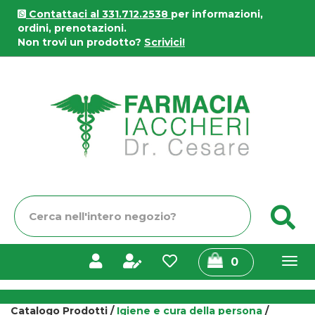
Passa
Contattaci al 331.712.2538
per informazioni,
al
ordini, prenotazioni.
contenuto
Non trovi un prodotto?
Scrivici!
principale
Farmacia
Iaccheri
Cerca
C
Prodotto
prodotti
0
inseriti
Catalogo Prodotti /
Igiene e cura della persona
/