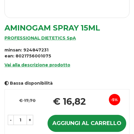
AMINOGAM SPRAY 15ML
PROFESSIONAL DIETETICS SpA
minsan: 924847231
ean: 8021756001075
Vai alla descrizione prodotto
Bassa disponibilità
Pr
€ 16,82
5%
€ 17,70
Sconto
sc
del
-
+
AGGIUNGI AL CARRELLO