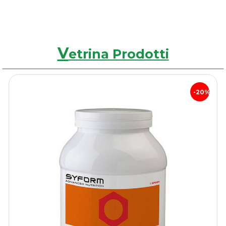
V
etrina Prodotti
20%