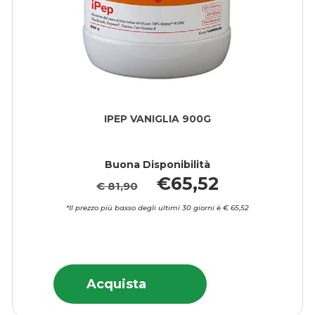
IPEP VANIGLIA 900G
L
Buona Disponibilità
€65,52
€ 81,90
*Il prezzo più basso degli ultimi 30 giorni è € 65,52
*I
Acquista IPEP
Informazioni
Acquista IPEP
Acquista
VANIGLIA
su IPEP
VANIGLIA
900G alla
VANIGLIA
900G al
wishlist
900G