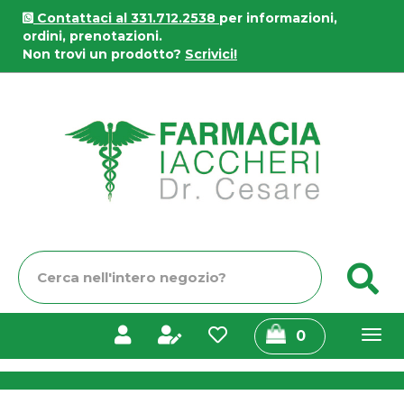
Passa
Contattaci al 331.712.2538
per informazioni,
al
ordini, prenotazioni.
contenuto
Non trovi un prodotto?
Scrivici!
principale
Farmacia
Iaccheri
Cerca
C
Prodotto
prodotti
0
inseriti