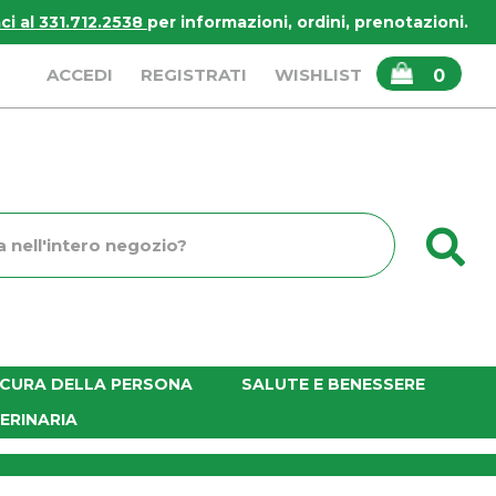
i al 331.712.2538
per informazioni, ordini, prenotazioni.
ARTICOLI
ACCEDI
REGISTRATI
WISHLIST
0
INSERITI
C
o
E CURA DELLA PERSONA
SALUTE E BENESSERE
ERINARIA