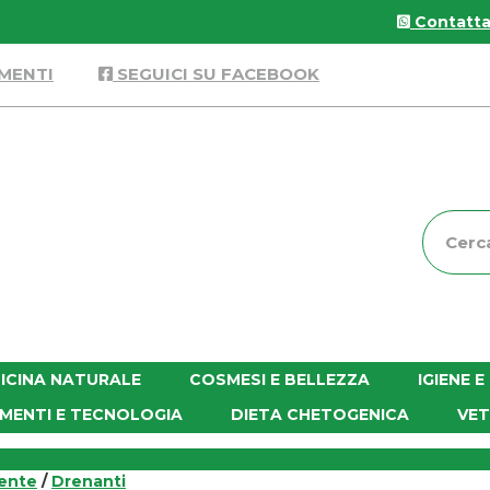
Contattac
MENTI
SEGUICI SU FACEBOOK
Cerca
Prodott
ICINA NATURALE
COSMESI E BELLEZZA
IGIENE 
MENTI E TECNOLOGIA
DIETA CHETOGENICA
VET
rente
/
Drenanti