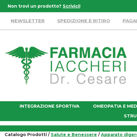
Passa
Non trovi un prodotto?
Scrivici!
al
contenuto
NEWSLETTER
SPEDIZIONE E RITIRO
PAGA
principale
Farmacia
Iaccheri
INTEGRAZIONE SPORTIVA
OMEOPATIA E MED
STRU
Catalogo Prodotti /
Salute e Benessere
/
Apparato dige