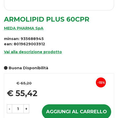
ARMOLIPID PLUS 60CPR
MEDA PHARMA SpA
minsan: 935688945
ean: 8019629003912
Vai alla descrizione prodotto
Buona Disponibilità
Prezzo
15%
€ 65,20
Sconto
scontato
€ 55,42
del
-
+
AGGIUNGI AL CARRELLO