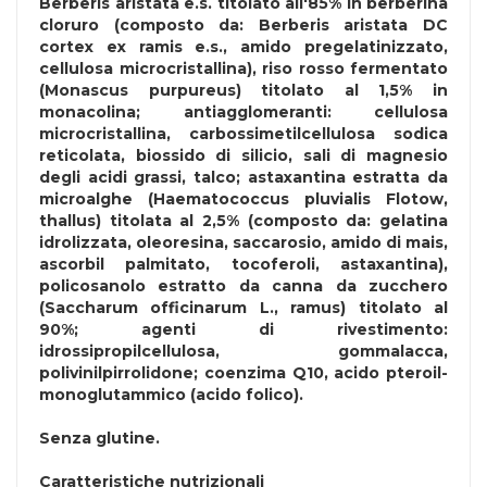
Berberis aristata e.s. titolato all'85% in berberina
cloruro (composto da: Berberis aristata DC
cortex ex ramis e.s., amido pregelatinizzato,
cellulosa microcristallina), riso rosso fermentato
(Monascus purpureus) titolato al 1,5% in
monacolina; antiagglomeranti: cellulosa
microcristallina, carbossimetilcellulosa sodica
reticolata, biossido di silicio, sali di magnesio
degli acidi grassi, talco; astaxantina estratta da
microalghe (Haematococcus pluvialis Flotow,
thallus) titolata al 2,5% (composto da: gelatina
idrolizzata, oleoresina, saccarosio, amido di mais,
ascorbil palmitato, tocoferoli, astaxantina),
policosanolo estratto da canna da zucchero
(Saccharum officinarum L., ramus) titolato al
90%; agenti di rivestimento:
idrossipropilcellulosa, gommalacca,
polivinilpirrolidone; coenzima Q10, acido pteroil-
monoglutammico (acido folico).
Senza
glutine
.
Caratteristiche nutrizionali