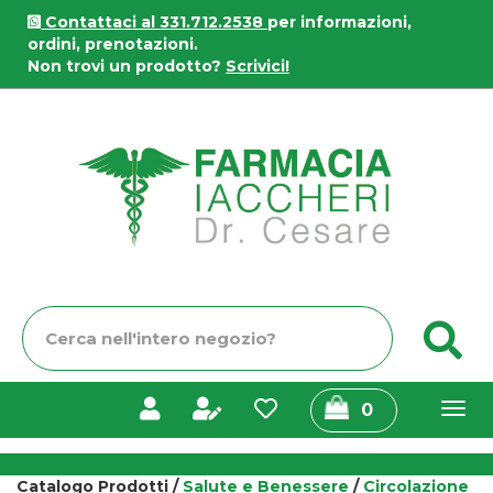
Passa
Contattaci al 331.712.2538
per informazioni,
al
ordini, prenotazioni.
contenuto
Non trovi un prodotto?
Scrivici!
principale
Farmacia
Iaccheri
Cerca
C
Prodotto
prodotti
0
inseriti
Catalogo Prodotti /
Salute e Benessere
/
Circolazione