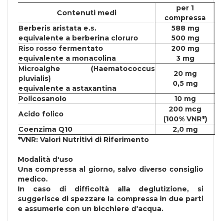
per 1
Contenuti medi
compressa
Berberis aristata e.s.
588 mg
equivalente a berberina cloruro
500 mg
Riso rosso fermentato
200 mg
equivalente a monacolina
3 mg
Microalghe (Haematococcus
20 mg
pluvialis)
0,5 mg
equivalente a astaxantina
Policosanolo
10 mg
200 mcg
Acido folico
(100% VNR*)
Coenzima Q10
2,0 mg
*VNR: Valori Nutritivi di Riferimento
Modalità d'uso
Una compressa al giorno, salvo diverso consiglio
medico.
In caso di difficoltà alla deglutizione, si
suggerisce di spezzare la compressa in due parti
e assumerle con un bicchiere d'acqua.