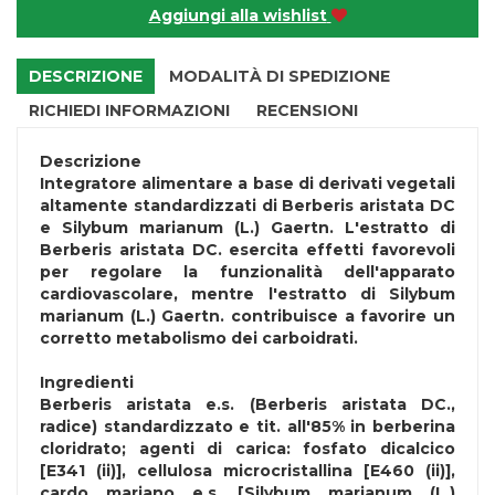
Aggiungi alla wishlist
DESCRIZIONE
MODALITÀ DI SPEDIZIONE
RICHIEDI INFORMAZIONI
RECENSIONI
Descrizione
Integratore alimentare a base di derivati vegetali
altamente standardizzati di Berberis aristata DC
e Silybum marianum (L.) Gaertn. L'estratto di
Berberis aristata DC. esercita effetti favorevoli
per regolare la funzionalità dell'apparato
cardiovascolare, mentre l'estratto di Silybum
marianum (L.) Gaertn. contribuisce a favorire un
corretto metabolismo dei carboidrati.
Ingredienti
Berberis aristata e.s. (Berberis aristata DC.,
radice) standardizzato e tit. all'85% in berberina
cloridrato; agenti di carica: fosfato dicalcico
[E341 (ii)], cellulosa microcristallina [E460 (ii)],
cardo mariano e.s. [Silybum marianum (L.)