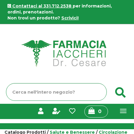
Passa
Contattaci al 331.712.2538
per informazioni,
al
ordini, prenotazioni.
contenuto
Non trovi un prodotto?
Scrivici!
principale
Farmacia
Iaccheri
Cerca
C
Prodotto
prodotti
0
inseriti
Catalogo Prodotti /
Salute e Benessere
/
Circolazione