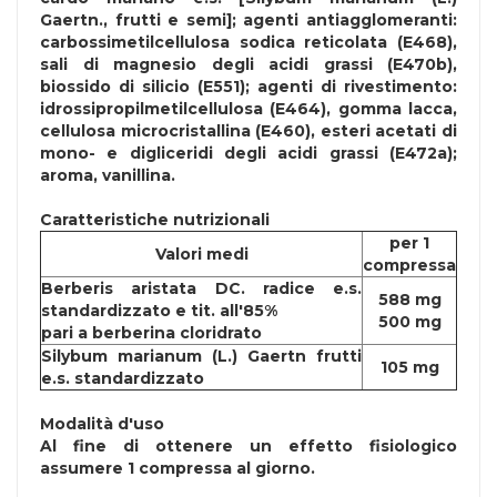
Gaertn., frutti e semi]; agenti antiagglomeranti:
carbossimetilcellulosa sodica reticolata (E468),
sali di magnesio degli acidi grassi (E470b),
biossido di silicio (E551); agenti di rivestimento:
idrossipropilmetilcellulosa (E464), gomma lacca,
cellulosa microcristallina (E460), esteri acetati di
mono- e digliceridi degli acidi grassi (E472a);
aroma, vanillina.
Caratteristiche nutrizionali
per 1
Valori medi
compressa
Berberis aristata DC. radice e.s.
588 mg
standardizzato e tit. all'85%
500 mg
pari a berberina cloridrato
Silybum marianum (L.) Gaertn frutti
105 mg
e.s. standardizzato
Modalità d'uso
Al fine di ottenere un effetto fisiologico
assumere 1 compressa al giorno.