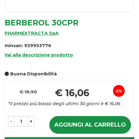
BERBEROL 30CPR
PHARMEXTRACTA SpA
minsan: 939953776
Vai alla descrizione prodotto
Buona Disponibilità
Pr
€ 16,06
5%
€ 16,90
Sconto
sc
*Il prezzo più basso degli ultimi 30 giorni è € 16,06
del
-
+
AGGIUNGI AL CARRELLO