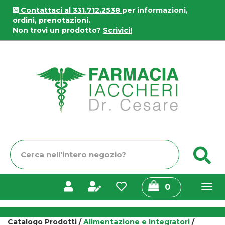
Passa
Contattaci al 331.712.2538
per informazioni,
al
ordini, prenotazioni.
contenuto
Non trovi un prodotto?
Scrivici!
principale
Farmacia
Iaccheri
Cerca
C
Prodotto
prodotti
0
inseriti
Catalogo Prodotti /
Alimentazione e Integratori
/