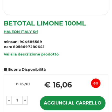
BETOTAL LIMONE 100ML
HALEON ITALY Srl
minsan: 904686589
ean: 8058697280641
Vai alla descrizione prodotto
Buona Disponibilità
Pr
€ 16,06
5%
€ 16,90
Sconto
sc
del
-
+
AGGIUNGI AL CARRELLO