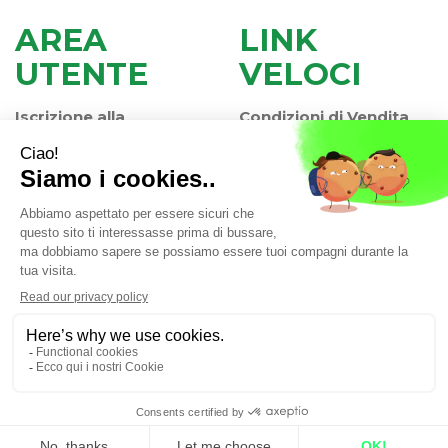
AREA
LINK
UTENTE
VELOCI
Iscrizione alla
Condizioni di Vendita
Newsletter
Modalità di Pagamento
Contatti
Modalità di Spedizione
Informativa Privacy
e Ritiro
Farmacia Iaccheri Srl
- Strada stat. Romea 127 30015
Valli di Chioggia (VE)
info@farmaciaiaccheri.it
|
Tel.: 041 499570
| P.Iva:
04025840275 | Numero R.E.A.: VE-358876
Powered by
Prenofa
Web Design
Fulcri srl