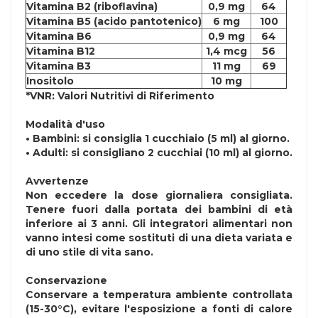
Vitamina B2 (riboflavina)
0,9 mg
64
Vitamina B5 (acido pantotenico)
6 mg
100
Vitamina B6
0,9 mg
64
Vitamina B12
1,4 mcg
56
Vitamina B3
11 mg
69
Inositolo
10 mg
*VNR: Valori Nutritivi di Riferimento
Modalità d'uso
• Bambini: si consiglia 1 cucchiaio (5 ml) al giorno.
• Adulti: si consigliano 2 cucchiai (10 ml) al giorno.
Avvertenze
Non eccedere la dose giornaliera consigliata.
Tenere fuori dalla portata dei bambini di età
inferiore ai 3 anni. Gli integratori alimentari non
vanno intesi come sostituti di una dieta variata e
di uno stile di vita sano.
Conservazione
Conservare a temperatura ambiente controllata
(15-30°C), evitare l'esposizione a fonti di calore