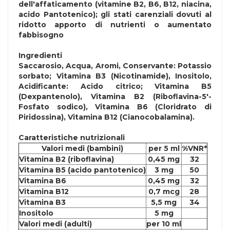
dell'affaticamento (vitamine B2, B6, B12, niacina,
acido Pantotenico); gli stati carenziali dovuti al
ridotto apporto di nutrienti o aumentato
fabbisogno
Ingredienti
Saccarosio, Acqua, Aromi, Conservante: Potassio
sorbato; Vitamina B3 (Nicotinamide), Inositolo,
Acidificante: Acido citrico; Vitamina B5
(Dexpantenolo), Vitamina B2 (Riboflavina-5'-
Fosfato sodico), Vitamina B6 (Cloridrato di
Piridossina), Vitamina B12 (Cianocobalamina).
Caratteristiche nutrizionali
Valori medi (bambini)
per 5 ml
%VNR*
Vitamina B2 (riboflavina)
0,45 mg
32
Vitamina B5 (acido pantotenico)
3 mg
50
Vitamina B6
0,45 mg
32
Vitamina B12
0,7 mcg
28
Vitamina B3
5,5 mg
34
Inositolo
5 mg
Valori medi (adulti)
per 10 ml