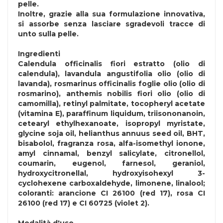
pelle.
Inoltre, grazie alla sua formulazione innovativa,
si assorbe senza lasciare sgradevoli tracce di
unto sulla pelle.
Ingredienti
Calendula officinalis fiori estratto (olio di
calendula), lavandula angustifolia olio (olio di
lavanda), rosmarinus officinalis foglie olio (olio di
rosmarino), anthemis nobilis fiori olio (olio di
camomilla), retinyl palmitate, tocopheryl acetate
(vitamina E), paraffinum liquidum, triisononanoin,
cetearyl ethylhexanoate, isopropyl myristate,
glycine soja oil, helianthus annuus seed oil, BHT,
bisabolol, fragranza rosa, alfa-isomethyl ionone,
amyl cinnamal, benzyl salicylate, citronellol,
coumarin, eugenol, farnesol, geraniol,
hydroxycitronellal, hydroxyisohexyl 3-
cyclohexene carboxaldehyde, limonene, linalool;
coloranti: arancione CI 26100 (red 17), rosa CI
26100 (red 17) e CI 60725 (violet 2).