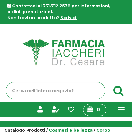
Passa
Contattaci al 331.712.2538
per informazioni,
al
ordini, prenotazioni.
contenuto
Non trovi un prodotto?
Scrivici!
principale
Farmacia
Iaccheri
Cerca
C
Prodotto
prodotti
0
inseriti
Catalogo Prodotti /
Cosmesi e bellezza
/
Corpo