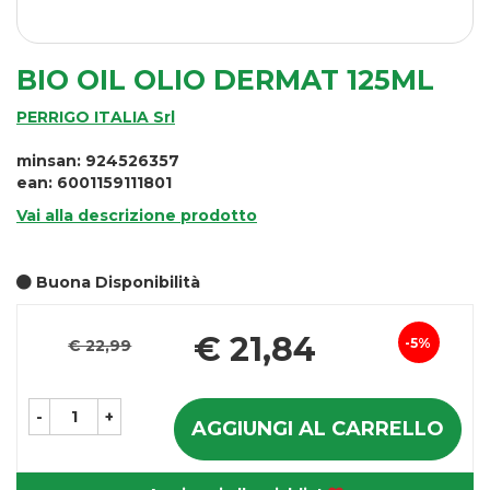
BIO OIL OLIO DERMAT 125ML
PERRIGO ITALIA Srl
minsan: 924526357
ean: 6001159111801
Vai alla descrizione prodotto
Buona Disponibilità
P
€ 21,84
5%
€ 22,99
Sconto
s
del
-
+
AGGIUNGI AL CARRELLO