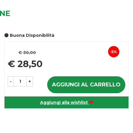
 NE
Buona Disponibilità
Prezzo
5%
€ 30,00
Sconto
scontato
€ 28,50
del
-
+
AGGIUNGI AL CARRELLO
Aggiungi alla wishlist