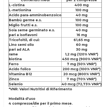
Contenuti medi
per 2 compresse
L-cistina
400 mg
L-metionina
100 mg
Acido para-amminobenzoico
40 mg
Bambù germe e.s.
100 mg
Miglio frutti e.s.
100 mg
Soia seme germinato e.s.
40 mg
pari a isoflavoni
16 mg
Tricofoltil, di cui:
61,65 mg
Lino semi olio
60 mg
pari ad ALA
30 mg
rame
1,2 mg (120% VNR*)
biotina
450 mcg (900% VNR*)
Ferro
7 mg (50% VNR*)
Acido folico
200 mcg (100% VNR*)
Vitamina B12
20 mcg (800% VNR*)
Zinco
7 mg (70% VNR*)
Selenio
40 mcg (72,73% VNR*)
*VNR: Valori Nutritivi di Riferimento
Modalità d'uso
4 compresse/die per il primo mese.