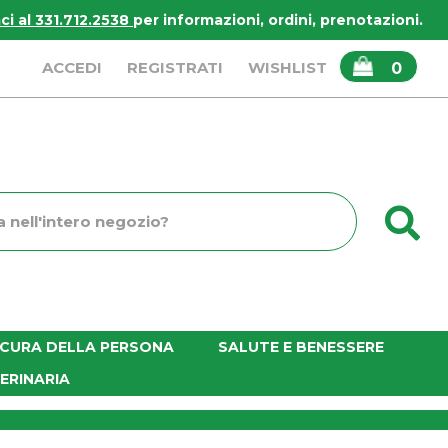
i al 331.712.2538
per informazioni, ordini, prenotazioni.
ARTICOLI
ACCEDI
REGISTRATI
WISHLIST
0
INSERITI
C
o
E CURA DELLA PERSONA
SALUTE E BENESSERE
ERINARIA