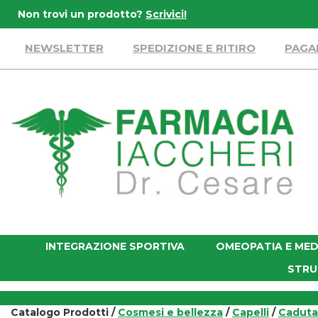
Passa
Non trovi un prodotto?
Scrivici!
al
contenuto
NEWSLETTER
SPEDIZIONE E RITIRO
PAGA
principale
Farmacia
Iaccheri
INTEGRAZIONE SPORTIVA
OMEOPATIA E MED
STRU
Catalogo Prodotti /
Cosmesi e bellezza
/
Capelli
/
Caduta