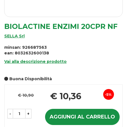
BIOLACTINE ENZIMI 20CPR NF
SELLA Srl
minsan: 926687563
ean: 8032632600138
Vai alla descrizione prodotto
Buona Disponibilità
Pr
€ 10,36
5%
€ 10,90
Sconto
sc
del
-
+
AGGIUNGI AL CARRELLO