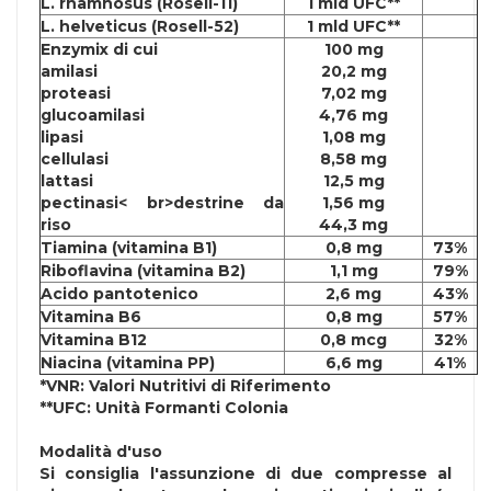
L. rhamnosus (Rosell-11)
1 mld UFC**
L. helveticus (Rosell-52)
1 mld UFC**
Enzymix di cui
100 mg
amilasi
20,2 mg
proteasi
7,02 mg
glucoamilasi
4,76 mg
lipasi
1,08 mg
cellulasi
8,58 mg
lattasi
12,5 mg
pectinasi< br>destrine da
1,56 mg
riso
44,3 mg
Tiamina (vitamina B1)
0,8 mg
73%
Riboflavina (vitamina B2)
1,1 mg
79%
Acido pantotenico
2,6 mg
43%
Vitamina B6
0,8 mg
57%
Vitamina B12
0,8 mcg
32%
Niacina (vitamina PP)
6,6 mg
41%
*VNR: Valori Nutritivi di Riferimento
**UFC: Unità Formanti Colonia
Modalità d'uso
Si consiglia l'assunzione di due compresse al