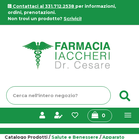
Passa
Contattaci al 331.712.2538
per informazioni,
al
ordini, prenotazioni.
contenuto
Non trovi un prodotto?
Scrivici!
principale
Farmacia
Iaccheri
Cerca
C
Prodotto
prodotti
0
inseriti
Catalogo Prodotti /
Salute e Benessere
/
Apparato