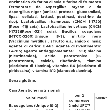
enzimatico da farina di
soia
e farina di
frumento
fermentate da Aspergillus oryzae e da
Aspergillus niger (amilasi, proteasi, glucoamilasi,
lipasi, cellulasi, lattasi, pectinasi, destrine da
riso), Lactobacillus rhamnosus (CNCM I-1720)
(Rosell-11)(
soia
), Lactobacillus helveticus (CNCM
I-1722)(Rosell-52)(
soia
), Bacillus coagulans
(MTCC-5260)(Unique IS-2), mirtillo nero
(Vaccinium myrtillus L.) frutto e.s., amido di mais;
agente di carica: E 463; agente di rivestimento:
E470b; agente antiagglomerante: E 551; niacina
(nicotinamide), acido pantotenico (D-
pantotenato, calcio), riboflavina, tiamina
(cloridrato di tiamina), vitamina B6 (cloridrato di
piridossina), vitamina B12 (cianocobalamina).
Senza
glutine
.
Caratteristiche nutrizionali
per 2
Valori medi
%VNR*
compresse
B. coagulans (Unique IS-2)
2 mld UFC**