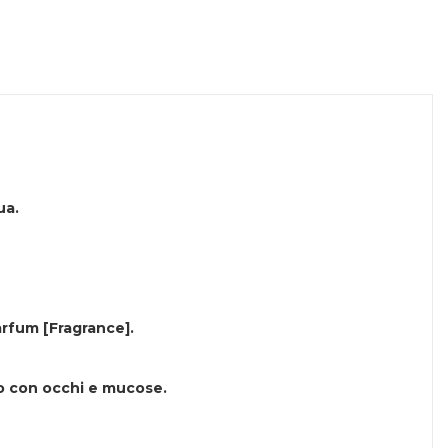
ua.
arfum [Fragrance].
tto con occhi e mucose.