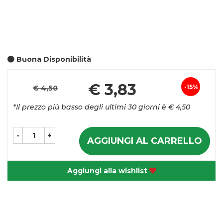
Buona Disponibilità
Pr
€ 3,83
15%
€ 4,50
Sconto
sc
*Il prezzo più basso degli ultimi 30 giorni è € 4,50
del
-
+
AGGIUNGI AL CARRELLO
Aggiungi alla wishlist