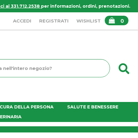
i al 331.712.2538
per informazioni, ordini, prenotazioni.
ARTICOLI
ACCEDI
REGISTRATI
WISHLIST
0
INSERITI
C
o
E CURA DELLA PERSONA
SALUTE E BENESSERE
ERINARIA