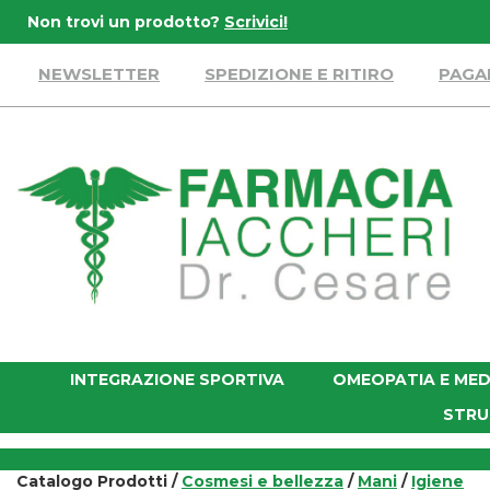
Passa
Non trovi un prodotto?
Scrivici!
al
contenuto
NEWSLETTER
SPEDIZIONE E RITIRO
PAGA
principale
Farmacia
Iaccheri
INTEGRAZIONE SPORTIVA
OMEOPATIA E MED
STRU
Catalogo Prodotti /
Cosmesi e bellezza
/
Mani
/
Igiene