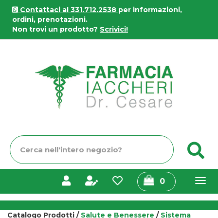
Passa
Contattaci al 331.712.2538
per informazioni,
al
ordini, prenotazioni.
contenuto
Non trovi un prodotto?
Scrivici!
principale
Farmacia
Iaccheri
Cerca
C
Prodotto
prodotti
0
inseriti
Catalogo Prodotti /
Salute e Benessere
/
Sistema