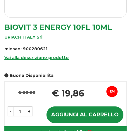
BIOVIT 3 ENERGY 10FL 10ML
URIACH ITALY Srl
minsan: 900280621
Vai alla descrizione prodotto
Buona Disponibilità
Pr
€ 19,86
5%
€ 20,90
Sconto
sc
del
-
+
AGGIUNGI AL CARRELLO