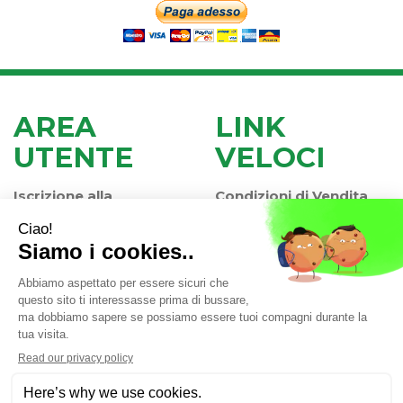
AREA
LINK
UTENTE
VELOCI
Iscrizione alla
Condizioni di Vendita
Newsletter
Modalità di Pagamento
Contatti
Modalità di Spedizione
Informativa Privacy
e Ritiro
Farmacia Iaccheri Srl
- Strada stat. Romea 127 30015
Valli di Chioggia (VE)