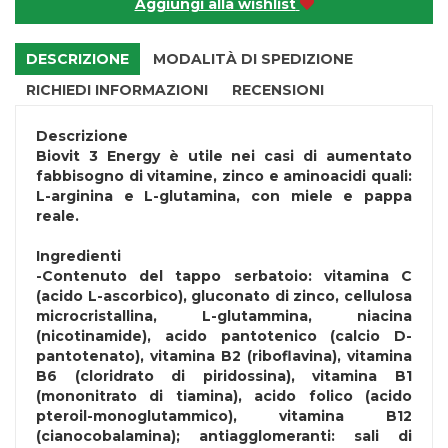
Aggiungi alla wishlist
DESCRIZIONE
MODALITÀ DI SPEDIZIONE
RICHIEDI INFORMAZIONI
RECENSIONI
Descrizione
Biovit 3 Energy è utile nei casi di aumentato
fabbisogno di vitamine, zinco e aminoacidi quali:
L-arginina e L-glutamina, con miele e pappa
reale.
Ingredienti
-Contenuto del tappo serbatoio: vitamina C
(acido L-ascorbico), gluconato di zinco, cellulosa
microcristallina, L-glutammina, niacina
(nicotinamide), acido pantotenico (calcio D-
pantotenato), vitamina B2 (riboflavina), vitamina
B6 (cloridrato di piridossina), vitamina B1
(mononitrato di tiamina), acido folico (acido
pteroil-monoglutammico), vitamina B12
(cianocobalamina); antiagglomeranti: sali di