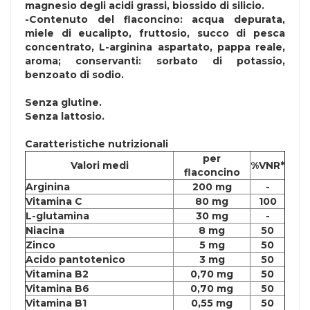
magnesio degli acidi grassi, biossido di silicio.
-Contenuto del flaconcino: acqua depurata,
miele di eucalipto, fruttosio, succo di pesca
concentrato, L-arginina aspartato, pappa reale,
aroma; conservanti: sorbato di potassio,
benzoato di sodio.
Senza
glutine
.
Senza
lattosio
.
Caratteristiche nutrizionali
per
Valori medi
%VNR*
flaconcino
Arginina
200 mg
-
Vitamina C
80 mg
100
L-glutamina
30 mg
-
Niacina
8 mg
50
Zinco
5 mg
50
Acido pantotenico
3 mg
50
Vitamina B2
0,70 mg
50
Vitamina B6
0,70 mg
50
Vitamina B1
0,55 mg
50