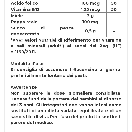
Acido folico
100 mcg
50
Vitamina B12
1,25 mcg
50
Miele
2 g
-
Pappa reale
100 mg
-
Succo di pesca
0,5 g
-
concentrato
*VNR: Valori Nutritivi di Riferimento per vitamine
e sali minerali (adulti) ai sensi del Reg. (UE)
n.1169/2011.
Modalità d'uso
Si consiglia di assumere 1 flaconcino al giorno,
preferibilmente lontano dai pasti.
Avvertenze
Non superare la dose giornaliera consigliata.
Tenere fuori dalla portata dei bambini al di sotto
dei 3 anni. Gli integratori non vanno intesi come
sostituti di una dieta variata, equilibrata e di un
sano stile di vita. Per l'uso del prodotto sentire il
parere del medico.