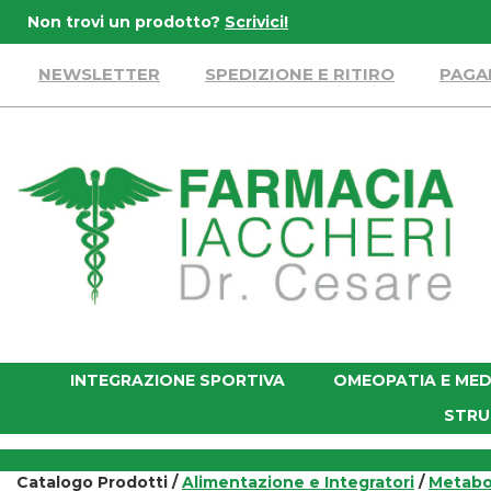
Passa
Non trovi un prodotto?
Scrivici!
al
contenuto
NEWSLETTER
SPEDIZIONE E RITIRO
PAGA
principale
Farmacia
Iaccheri
INTEGRAZIONE SPORTIVA
OMEOPATIA E MED
STRU
Catalogo Prodotti /
Alimentazione e Integratori
/
Metabo