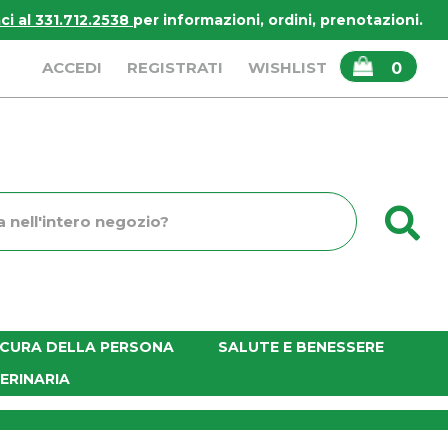
i al 331.712.2538
per informazioni, ordini, prenotazioni.
ARTICOLI
ACCEDI
REGISTRATI
WISHLIST
0
INSERITI
C
o
E CURA DELLA PERSONA
SALUTE E BENESSERE
ERINARIA