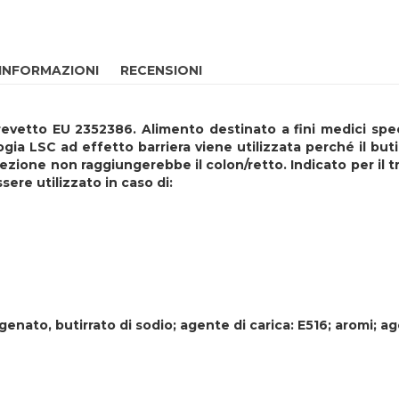
 INFORMAZIONI
RECENSIONI
revetto EU 2352386. Alimento destinato a fini medici spec
ia LSC ad effetto barriera viene utilizzata perché il but
ezione non raggiungerebbe il colon/retto. Indicato per il 
ere utilizzato in caso di:
ogenato, butirrato di sodio; agente di carica: E516; aromi; 