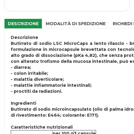
DESCRIZIONE
MODALITÀ DI SPEDIZIONE
RICHIEDI
Descrizione
Butirrato di sodio LSC MicroCaps a lento rilascio - b
formulazione in microcapsule brevettata con tecnolog
alto grado di dissociazione (pKa 4,82), che senza prot
con alterato trofismo della mucosa intestinale, può ess
- diarrea;
- colon irritabile;
- malattia diverticolare;
- malattie infiammatorie intestinali;
- proctiti da radiazioni.
Ingredienti
Butirrato di sodio microincapsulato (olio di palma idr
di rivestimento: E464; colorante: E171).
Caratteristiche nutrizionali
per 100 g
3 capsule