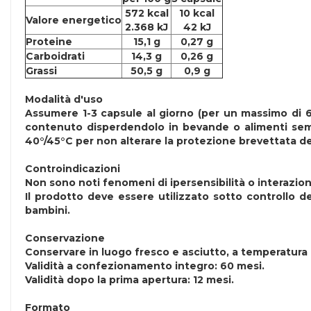
572 kcal
10 kcal
Valore energetico
2.368 kJ
42 kJ
Proteine
15,1 g
0,27 g
Carboidrati
14,3 g
0,26 g
Grassi
50,5 g
0,9 g
Modalità d'uso
Assumere 1-3 capsule al giorno (per un massimo di 6 c
contenuto disperdendolo in bevande o alimenti semis
40°/45°C per non alterare la protezione brevettata del 
Controindicazioni
Non sono noti fenomeni di ipersensibilità o interazion
Il prodotto deve essere utilizzato sotto controllo 
bambini.
Conservazione
Conservare in luogo fresco e asciutto, a temperatura inf
Validità a confezionamento integro: 60 mesi.
Validità dopo la prima apertura: 12 mesi.
Formato