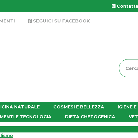
Contattac
MENTI
SEGUICI SU FACEBOOK
Cerca
Prodott
ICINA NATURALE
COSMESI E BELLEZZA
IGIENE 
MENTI E TECNOLOGIA
DIETA CHETOGENICA
VET
lismo