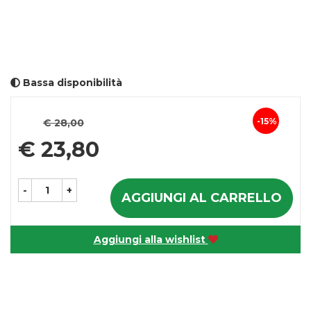
Bassa disponibilità
Prezzo
15%
€ 28,00
Sconto
scontato
€ 23,80
del
-
+
AGGIUNGI AL CARRELLO
Aggiungi alla wishlist