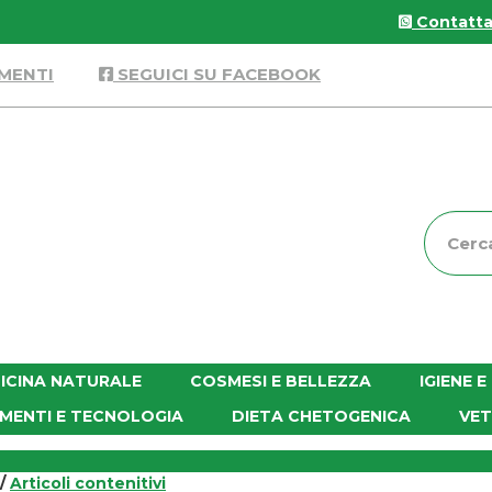
Contattac
MENTI
SEGUICI SU FACEBOOK
Cerca
Prodott
ICINA NATURALE
COSMESI E BELLEZZA
IGIENE 
MENTI E TECNOLOGIA
DIETA CHETOGENICA
VET
/
Articoli contenitivi