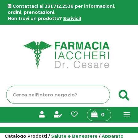
Passa
Contattaci al 331.712.2538
per informazioni,
al
ordini, prenotazioni.
contenuto
Non trovi un prodotto?
Scrivici!
principale
Farmacia
Iaccheri
Cerca
C
Prodotto
prodotti
0
inseriti
Catalogo Prodotti /
Salute e Benessere
/
Apparato