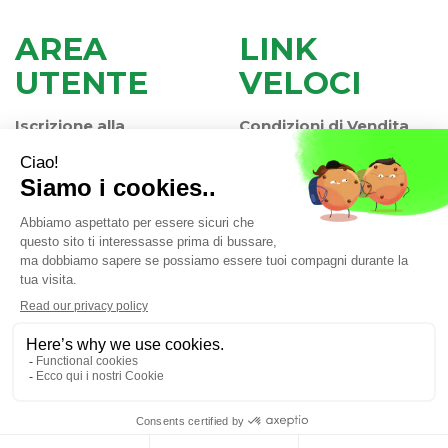
AREA
LINK
UTENTE
VELOCI
Iscrizione alla
Condizioni di Vendita
Newsletter
Modalità di Pagamento
Contatti
Modalità di Spedizione
Informativa Privacy
e Ritiro
Farmacia Iaccheri Srl
- Strada stat. Romea 127 30015
Valli di Chioggia (VE)
info@farmaciaiaccheri.it
|
Tel.: 041 499570
| P.Iva:
04025840275 | Numero R.E.A.: VE-358876
Powered by
Prenofa