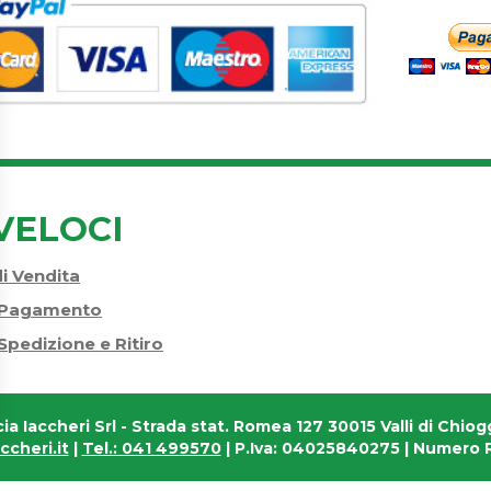
VELOCI
di Vendita
i Pagamento
Spedizione e Ritiro
ia Iaccheri Srl
- Strada stat. Romea 127 30015 Valli di Chiogg
cheri.it
|
Tel.: 041 499570
| P.Iva: 04025840275 | Numero R