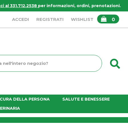
i al 331.712.2538
per informazioni, ordini, prenotazioni.
ARTICOLI
ACCEDI
REGISTRATI
WISHLIST
0
INSERITI
C
o
E CURA DELLA PERSONA
SALUTE E BENESSERE
ERINARIA