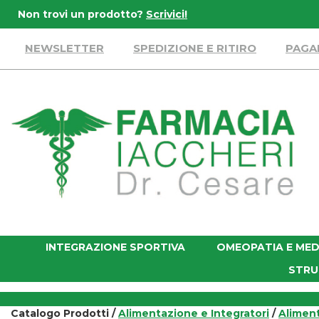
Passa
Non trovi un prodotto?
Scrivici!
al
contenuto
NEWSLETTER
SPEDIZIONE E RITIRO
PAGA
principale
Farmacia
Iaccheri
INTEGRAZIONE SPORTIVA
OMEOPATIA E MED
STRU
Catalogo Prodotti /
Alimentazione e Integratori
/
Aliment