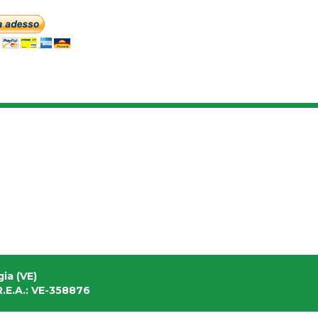
ia (VE)
.E.A.: VE-358876