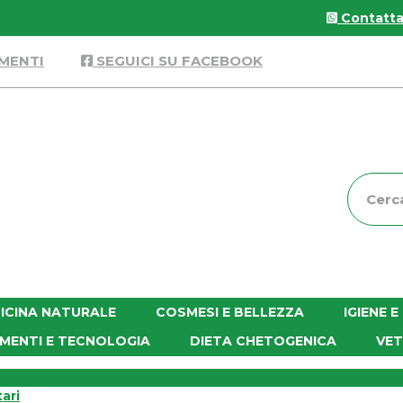
Contattac
MENTI
SEGUICI SU FACEBOOK
Cerca
Prodott
ICINA NATURALE
COSMESI E BELLEZZA
IGIENE 
MENTI E TECNOLOGIA
DIETA CHETOGENICA
VET
ari