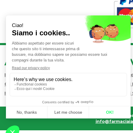
AREA UTENTE
LINK 
Iscrizione alla Newsletter
Condizioni 
Contatti
Modalità d
Informativa Privacy
Modalità di 
Farmac
info@farmaciaiac