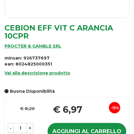
CEBION EFF VIT C ARANCIA
10CPR
PROCTER & GAMBLE SRL
minsan: 926737697
ean: 8024825000351
Vai alla descrizione prodotto
Buona Disponibilità
Pr
€ 6,97
15%
€ 8,20
Sconto
sc
del
-
+
AGGIUNGI AL CARRELLO