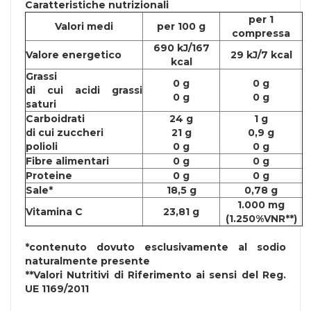
Caratteristiche nutrizionali
per 1
Valori medi
per 100 g
compressa
690 kJ/167
Valore energetico
29 kJ/7 kcal
kcal
Grassi
0 g
0 g
di cui acidi grassi
0 g
0 g
saturi
Carboidrati
24 g
1 g
di cui zuccheri
21 g
0,9 g
polioli
0 g
0 g
Fibre alimentari
0 g
0 g
Proteine
0 g
0 g
Sale*
18,5 g
0,78 g
1.000 mg
Vitamina C
23,81 g
(1.250%VNR**)
*contenuto dovuto esclusivamente al sodio
naturalmente presente
**Valori Nutritivi di Riferimento ai sensi del Reg.
UE 1169/2011