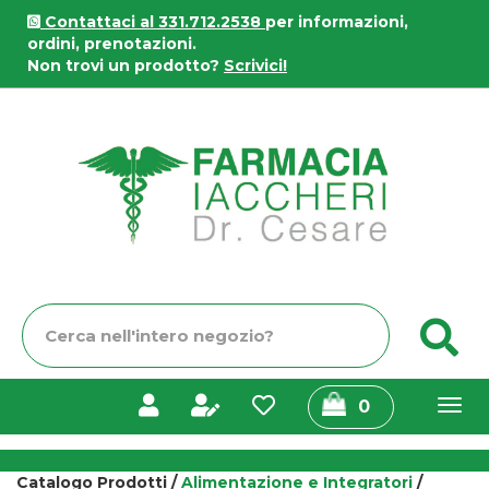
Passa
Contattaci al 331.712.2538
per informazioni,
al
ordini, prenotazioni.
contenuto
Non trovi un prodotto?
Scrivici!
principale
Farmacia
Iaccheri
Cerca
C
Prodotto
prodotti
0
inseriti
Catalogo Prodotti /
Alimentazione e Integratori
/