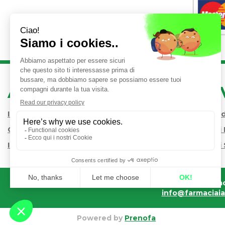
AREA UTENTE
LINK 
Iscrizione alla Newsletter
Condizioni 
Contatti
Modalità d
Informativa Privacy
Modalità di 
Farmac
info@farmaciaiac
Powered by
Prenofa