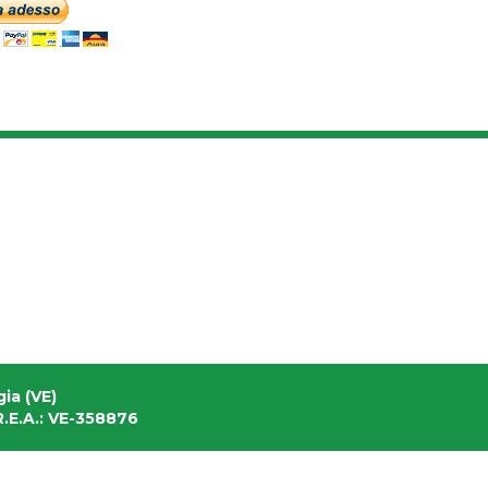
ia (VE)
.E.A.: VE-358876