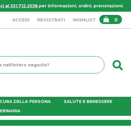
i al 331.712.2538
per informazioni, ordini, prenotazioni.
ARTICOLI
ACCEDI
REGISTRATI
WISHLIST
0
INSERITI
C
o
E CURA DELLA PERSONA
SALUTE E BENESSERE
ERINARIA