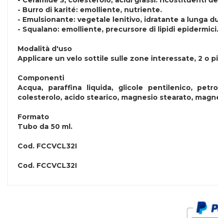
- Ceramide 3, colesterolo, acidi grassi: ricostituenti d
- Burro di karité: emolliente, nutriente.
- Emulsionante: vegetale lenitivo, idratante a lunga du
- Squalano: emolliente, precursore di lipidi epidermici
Modalità d'uso
Applicare un velo sottile sulle zone interessate, 2 o p
Componenti
Acqua, paraffina liquida, glicole pentilenico, pet
colesterolo, acido stearico, magnesio stearato, magne
Formato
Tubo da 50 ml.
Cod.
FCCVCL32I
Cod.
FCCVCL32I