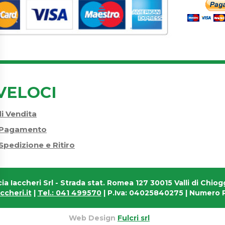
VELOCI
di Vendita
i Pagamento
Spedizione e Ritiro
ia Iaccheri Srl
- Strada stat. Romea 127 30015 Valli di Chiogg
cheri.it
|
Tel.: 041 499570
| P.Iva: 04025840275 | Numero R
Web Design
Fulcri srl