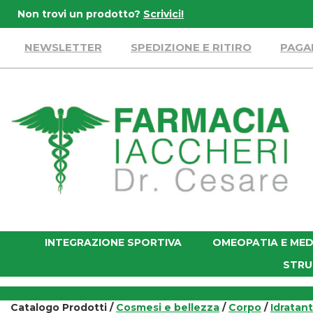
Passa
Non trovi un prodotto?
Scrivici!
al
contenuto
NEWSLETTER
SPEDIZIONE E RITIRO
PAGA
principale
Farmacia
Iaccheri
INTEGRAZIONE SPORTIVA
OMEOPATIA E MED
STRU
Catalogo Prodotti /
Cosmesi e bellezza
/
Corpo
/
Idratant