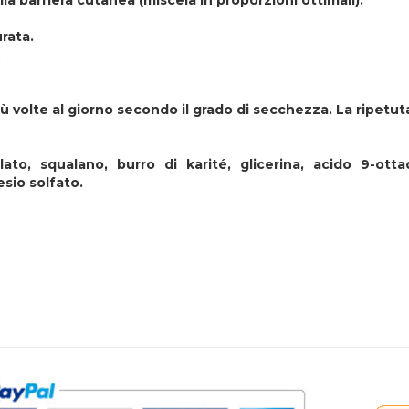
ella barriera cutanea (miscela in proporzioni ottimali).
rata.
.
iù volte al giorno secondo il grado di secchezza. La ripetuta
rolato, squalano, burro di karité, glicerina, acido 9-ot
sio solfato.