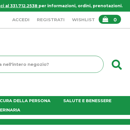
i al 331.712.2538
per informazioni, ordini, prenotazioni.
ARTICOLI
ACCEDI
REGISTRATI
WISHLIST
0
INSERITI
C
o
E CURA DELLA PERSONA
SALUTE E BENESSERE
ERINARIA