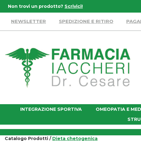
Passa
Non trovi un prodotto?
Scrivici!
al
contenuto
NEWSLETTER
SPEDIZIONE E RITIRO
PAGA
principale
Farmacia
Iaccheri
INTEGRAZIONE SPORTIVA
OMEOPATIA E MED
STRU
Catalogo Prodotti /
Dieta chetogenica