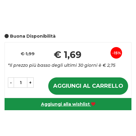
Buona Disponibilità
Pre
€ 1,69
15%
€ 1,99
Sconto
sco
*Il prezzo più basso degli ultimi 30 giorni è € 2,75
del
-
+
AGGIUNGI AL CARRELLO
Aggiungi alla wishlist