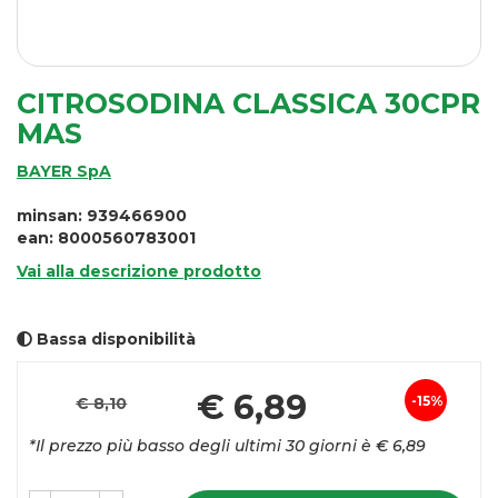
CITROSODINA CLASSICA 30CPR
MAS
BAYER SpA
minsan: 939466900
ean: 8000560783001
Vai alla descrizione prodotto
Bassa disponibilità
Pr
€ 6,89
15%
€ 8,10
Sconto
sc
*Il prezzo più basso degli ultimi 30 giorni è € 6,89
del