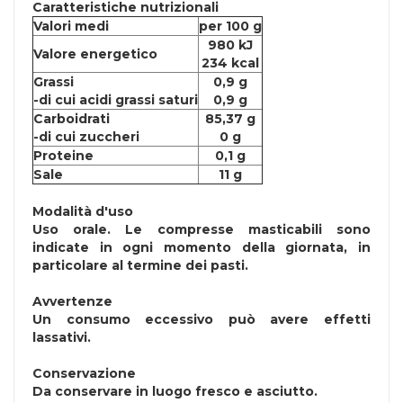
Caratteristiche nutrizionali
Valori medi
per 100 g
980 kJ
Valore energetico
234 kcal
Grassi
0,9 g
-di cui acidi grassi saturi
0,9 g
Carboidrati
85,37 g
-di cui zuccheri
0 g
Proteine
0,1 g
Sale
11 g
Modalità d'uso
Uso orale. Le compresse masticabili sono
indicate in ogni momento della giornata, in
particolare al termine dei pasti.
Avvertenze
Un consumo eccessivo può avere effetti
lassativi.
Conservazione
Da conservare in luogo fresco e asciutto.