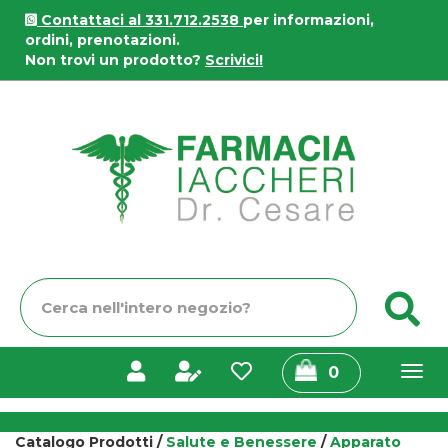
Passa
Contattaci al 331.712.2538
per informazioni,
al
ordini, prenotazioni.
contenuto
Non trovi un prodotto?
Scrivici!
principale
Farmacia
Iaccheri
Cerca
C
Prodotto
prodotti
0
inseriti
Catalogo Prodotti /
Salute e Benessere
/
Apparato